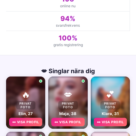
online nu
94%
svarsfrekvens
100%
gratis registrering
💋 Singlar nära dig
🔥
💋
💕
PRIVAT
PRIVAT
PRIVAT
FOTO
FOTO
FOTO
Elin, 27
Maja, 38
Klara, 31
👀 VISA PROFIL
👀 VISA PROFIL
👀 VISA PROFIL