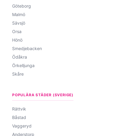
Göteborg
Malmö
Sävsjö
Orsa
Hönö
Smedjebacken
Ödåkra
Örkelljunga
Skåre
POPULÄRA STÄDER (SVERIGE)
Rättvik
Båstad
Vaggeryd
Anderstorp