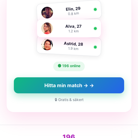
Elin, 29
0.8 km
Alva, 27
1.2 km
Astrid, 28
1.9 km
🟢 196 online
Hitta min match → →
🔒 Gratis & säkert
196