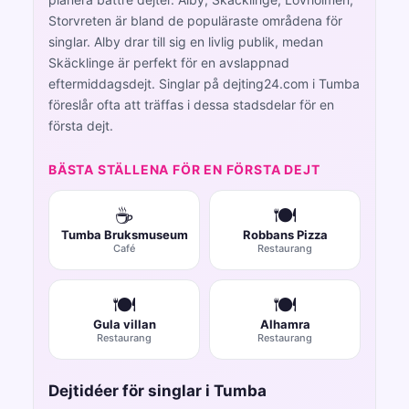
Storvreten är bland de populäraste områdena för
singlar. Alby drar till sig en livlig publik, medan
Skäcklinge är perfekt för en avslappnad
eftermiddagsdejt. Singlar på dejting24.com i Tumba
föreslår ofta att träffas i dessa stadsdelar för en
första dejt.
BÄSTA STÄLLENA FÖR EN FÖRSTA DEJT
☕
🍽️
Tumba Bruksmuseum
Robbans Pizza
Café
Restaurang
🍽️
🍽️
Gula villan
Alhamra
Restaurang
Restaurang
Dejtidéer för singlar i Tumba