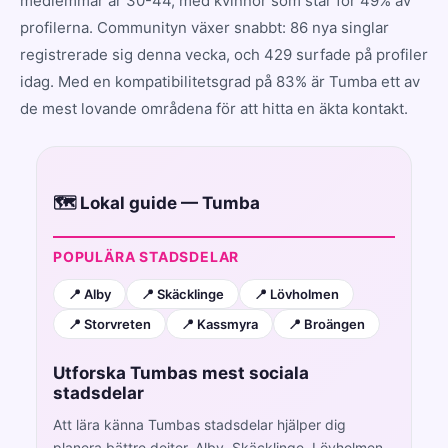
medlemmar är 30-44, med kvinnor som står för 49% av
profilerna. Communityn växer snabbt: 86 nya singlar
registrerade sig denna vecka, och 429 surfade på profiler
idag. Med en kompatibilitetsgrad på 83% är Tumba ett av
de mest lovande områdena för att hitta en äkta kontakt.
🗺️ Lokal guide — Tumba
POPULÄRA STADSDELAR
📍 Alby
📍 Skäcklinge
📍 Lövholmen
📍 Storvreten
📍 Kassmyra
📍 Broängen
Utforska Tumbas mest sociala
stadsdelar
Att lära känna Tumbas stadsdelar hjälper dig
planera bättre dejter. Alby, Skäcklinge, Lövholmen,