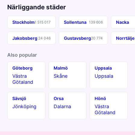
Närliggande städer
Stockholm
Sollentuna
Nacka
1 515 017
139 606
Jakobsberg
Gustavsberg
Norrtälje
24 046
20 774
Also popular
Göteborg
Malmö
Uppsala
Västra
Skåne
Uppsala
Götaland
Sävsjö
Orsa
Hönö
Jönköping
Dalarna
Västra
Götaland