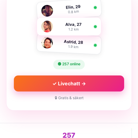
Elin, 29
0.8 km
Alva, 27
1.2 km
Astrid, 28
1.9 km
🟢 257 online
✓ Livechatt →
🔒 Gratis & säkert
257