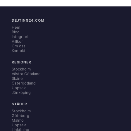
DEJTING24.COM
Hem
Blog
Integritet
Villkor
Om oss
Kontakt
REGIONER
Stockholm
Västra Götaland
Skåne
Östergötland
Uppsala
Jönköping
STÄDER
Stockholm
Göteborg
Malmö
Uppsala
Linköping