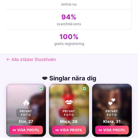
online nu
94%
svarsfrekvens
100%
gratis registrering
← Alla städer Stockholm
💋 Singlar nära dig
🔥
💋
💕
PRIVAT
PRIVAT
PRIVAT
FOTO
FOTO
FOTO
Elin, 27
Maja, 38
Klara, 31
👀 VISA PROFIL
👀 VISA PROFIL
👀 VISA PROFIL