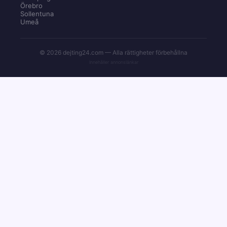
Örebro
Sollentuna
Umeå
© 2026 dejting24.com — Alla rättigheter förbehållna
Innehåller annonslänkar