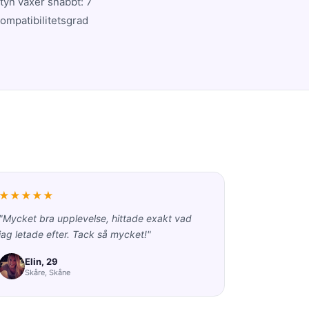
tyn växer snabbt: 7
kompatibilitetsgrad
★★★★★
"Mycket bra upplevelse, hittade exakt vad
jag letade efter. Tack så mycket!"
Elin, 29
Skåre, Skåne