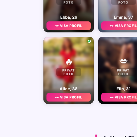
FOTO
FOTO
Ebba, 26
Emma, 37
👀 VISA PROFIL
👀 VISA PROFIL
🔥
💋
PRIVAT
PRIVAT
FOTO
FOTO
Alice, 38
Elin, 31
👀 VISA PROFIL
👀 VISA PROFIL