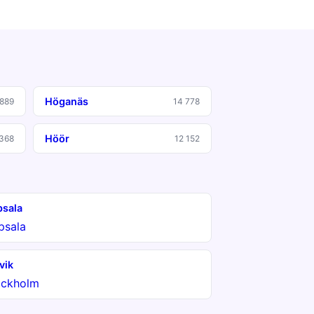
Höganäs
 889
14 778
Höör
 368
12 152
sala
psala
vik
ockholm