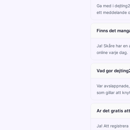
Ga med i dejting2
ett meddelande o
Finns det mang
Ja! Skåre har en
online varje dag.
Vad gor dejting
Var avslappnade, c
som gillar att kny
Ar det gratis at
Ja! Att registrera