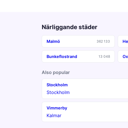
Närliggande städer
Malmö
He
362 133
Bunkeflostrand
Ox
13 048
Also popular
Stockholm
Stockholm
Vimmerby
Kalmar