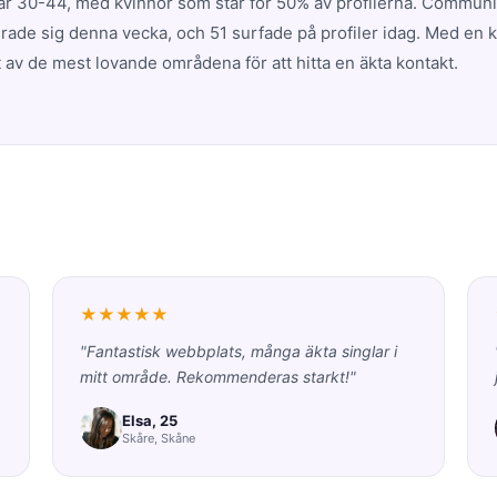
r 30-44, med kvinnor som står för 50% av profilerna. Communi
erade sig denna vecka, och 51 surfade på profiler idag. Med en 
 av de mest lovande områdena för att hitta en äkta kontakt.
★★★★★
"Fantastisk webbplats, många äkta singlar i
mitt område. Rekommenderas starkt!"
Elsa, 25
Skåre, Skåne