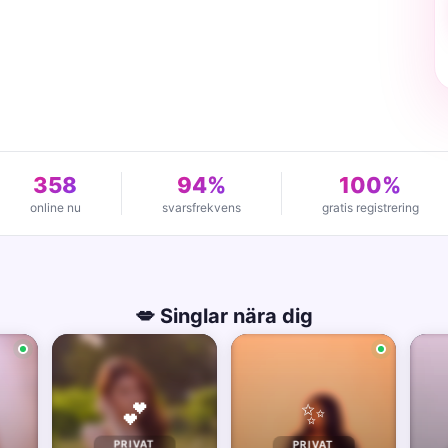
358
94%
100%
online nu
svarsfrekvens
gratis registrering
💋 Singlar nära dig
✨
💕
PRIVAT
PRIVAT