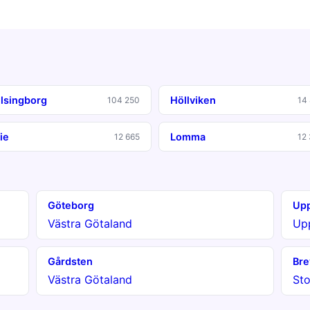
lsingborg
Höllviken
104 250
14
ie
Lomma
12 665
12
Göteborg
Upp
Västra Götaland
Up
Gårdsten
Bre
Västra Götaland
St