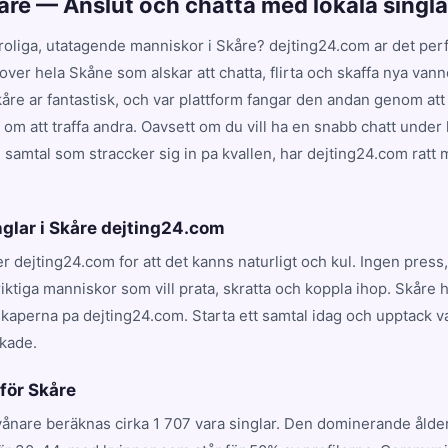
kåre — Anslut och chatta med lokala singla
 roliga, utatagende manniskor i Skåre? dejting24.com ar det perfek
 over hela Skåne som alskar att chatta, flirta och skaffa nya van
kåre ar fantastisk, och var plattform fangar den andan genom at
om att traffa andra. Oavsett om du vill ha en snabb chatt under 
samtal som straccker sig in pa kvallen, har dejting24.com ratt m
nglar i Skåre dejting24.com
jer dejting24.com for att det kanns naturligt och kul. Ingen pres
iktiga manniskor som vill prata, skratta och koppla ihop. Skåre 
kaperna pa dejting24.com. Starta ett samtal idag och upptack v
kade.
 för Skåre
vånare beräknas cirka 1 707 vara singlar. Den dominerande åld