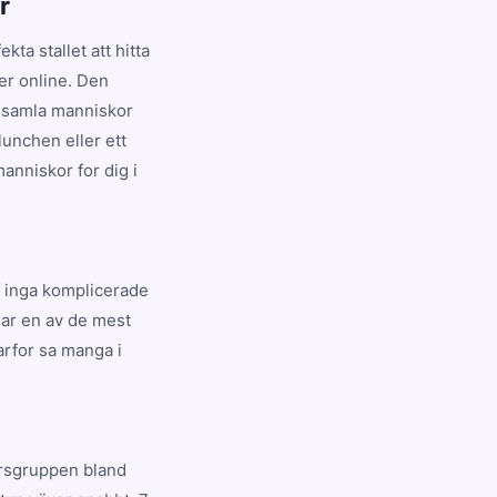
r
ta stallet att hitta
ner online. Den
t samla manniskor
lunchen eller ett
anniskor for dig i
s, inga komplicerade
har en av de mest
arfor sa manga i
ersgruppen bland