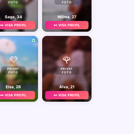
FOTO
FOTO
Saga, 34
Wilma, 27
👀 VISA PROFIL
👀 VISA PROFIL
💜
🌹
PRIVAT
PRIVAT
FOTO
FOTO
Elsa, 28
Alva, 21
👀 VISA PROFIL
👀 VISA PROFIL