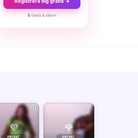
Registrera dig gratis →
🔒 Gratis & säkert
💜
🌹
PRIVAT
PRIVAT