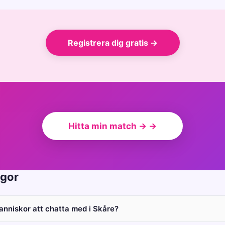
Registrera dig gratis →
Hitta min match → →
ågor
manniskor att chatta med i Skåre?