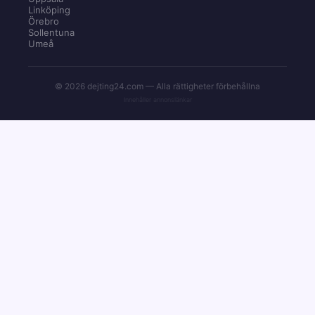
Linköping
Örebro
Sollentuna
Umeå
© 2026 dejting24.com — Alla rättigheter förbehållna
Innehåller annonslänkar