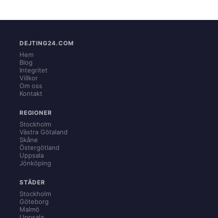
DEJTING24.COM
Hem
Blog
Integritet
Villkor
Om oss
Kontakt
REGIONER
Stockholm
Västra Götaland
Skåne
Östergötland
Uppsala
Jönköping
STÄDER
Stockholm
Göteborg
Malmö
Uppsala