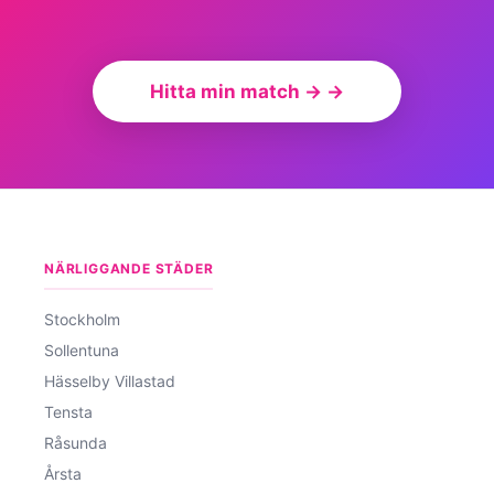
Hitta min match → →
NÄRLIGGANDE STÄDER
Stockholm
Sollentuna
Hässelby Villastad
Tensta
Råsunda
Årsta