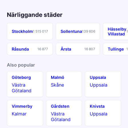
Närliggande städer
Hässelby
Stockholm
Sollentuna
1 515 017
139 606
Villastad
Råsunda
Årsta
Tullinge
16 877
16 807
Also popular
Göteborg
Malmö
Uppsala
Västra
Skåne
Uppsala
Götaland
Vimmerby
Gårdsten
Knivsta
Kalmar
Västra
Uppsala
Götaland