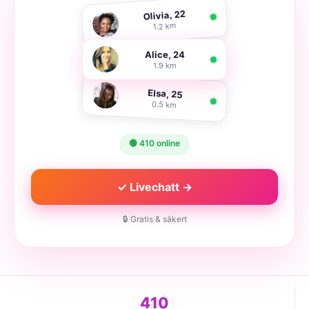
Olivia, 22
1.2 km
Alice, 24
1.9 km
Elsa, 25
0.5 km
🟢 410 online
✓ Livechatt →
🔒 Gratis & säkert
410