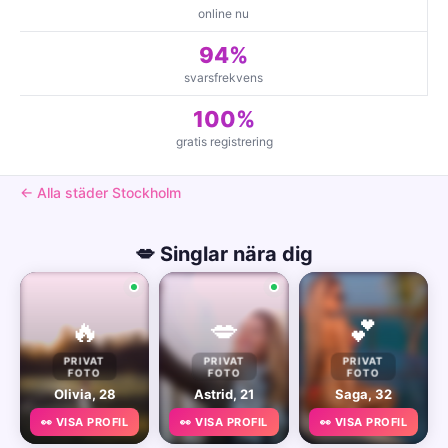
online nu
94%
svarsfrekvens
100%
gratis registrering
← Alla städer Stockholm
💋 Singlar nära dig
🔥
💋
💕
PRIVAT
PRIVAT
PRIVAT
FOTO
FOTO
FOTO
Olivia, 28
Astrid, 21
Saga, 32
👀 VISA PROFIL
👀 VISA PROFIL
👀 VISA PROFIL