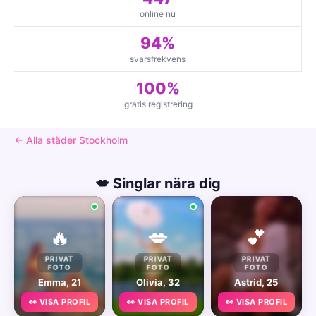
online nu
94%
svarsfrekvens
100%
gratis registrering
← Alla städer Stockholm
💋 Singlar nära dig
🔥
💋
💕
PRIVAT
PRIVAT
PRIVAT
FOTO
FOTO
FOTO
Emma, 21
Olivia, 32
Astrid, 25
👀 VISA PROFIL
👀 VISA PROFIL
👀 VISA PROFIL