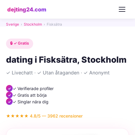
dejting24.com
Sverige
›
Stockholm
›
Fisksätra
🔒 ✓ Gratis
dating i Fisksätra, Stockholm
✓ Livechatt · ✓ Utan åtaganden · ✓ Anonymt
✓ Verifierade profiler
✓ Gratis att börja
✓ Singlar nära dig
★★★★★ 4.8/5 — 3962 recensioner