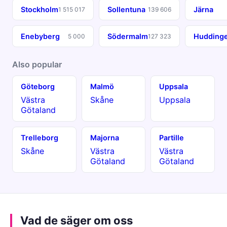
Stockholm
Sollentuna
Järna
1 515 017
139 606
Enebyberg
Södermalm
Hudding
5 000
127 323
Also popular
Göteborg
Malmö
Uppsala
Västra
Skåne
Uppsala
Götaland
Trelleborg
Majorna
Partille
Skåne
Västra
Västra
Götaland
Götaland
Vad de säger om oss