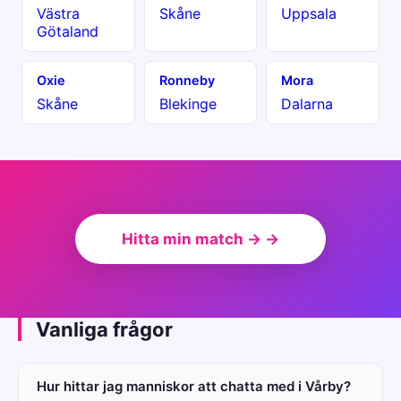
Västra
Skåne
Uppsala
Götaland
Oxie
Ronneby
Mora
Skåne
Blekinge
Dalarna
Hitta min match → →
Vanliga frågor
Hur hittar jag manniskor att chatta med i Vårby?