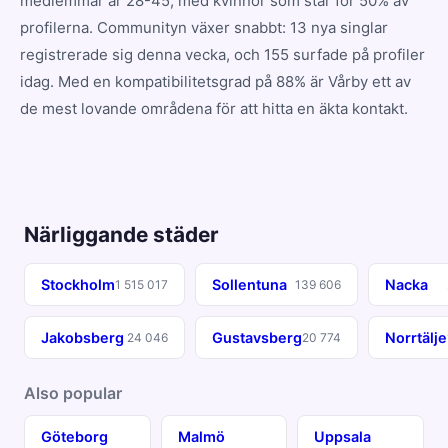
medlemmar är 28-45, med kvinnor som står för 50% av
profilerna. Communityn växer snabbt: 13 nya singlar
registrerade sig denna vecka, och 155 surfade på profiler
idag. Med en kompatibilitetsgrad på 88% är Vårby ett av
de mest lovande områdena för att hitta en äkta kontakt.
Närliggande städer
Stockholm
Sollentuna
Nacka
1 515 017
139 606
Jakobsberg
Gustavsberg
Norrtälje
24 046
20 774
Also popular
Göteborg
Malmö
Uppsala