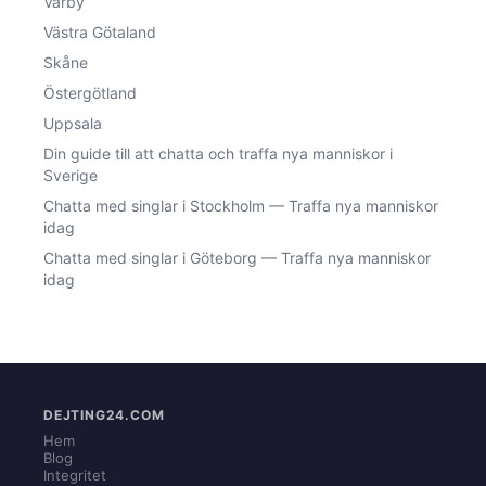
Vårby
Västra Götaland
Skåne
Östergötland
Uppsala
Din guide till att chatta och traffa nya manniskor i
Sverige
Chatta med singlar i Stockholm — Traffa nya manniskor
idag
Chatta med singlar i Göteborg — Traffa nya manniskor
idag
DEJTING24.COM
Hem
Blog
Integritet