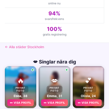
online nu
94%
svarsfrekvens
100%
gratis registrering
← Alla städer Stockholm
💋 Singlar nära dig
🔥
💋
💕
PRIVAT
PRIVAT
PRIVAT
FOTO
FOTO
FOTO
Ebba, 38
Emma, 31
Olivia, 24
👀 VISA PROFIL
👀 VISA PROFIL
👀 VISA PROFIL