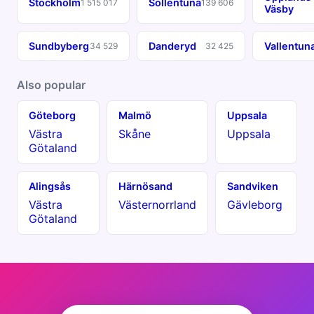
Stockholm
Sollentuna
1 515 017
139 606
Väsby
Sundbyberg
Danderyd
Vallentun
34 529
32 425
Also popular
Göteborg
Malmö
Uppsala
Västra
Skåne
Uppsala
Götaland
Alingsås
Härnösand
Sandviken
Västra
Västernorrland
Gävleborg
Götaland