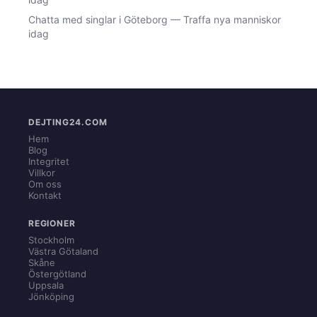
Chatta med singlar i Göteborg — Traffa nya manniskor
idag
DEJTING24.COM
Hem
Blog
Integritet
Villkor
Om oss
Kontakt
REGIONER
Stockholm
Västra Götaland
Skåne
Östergötland
Uppsala
Jönköping