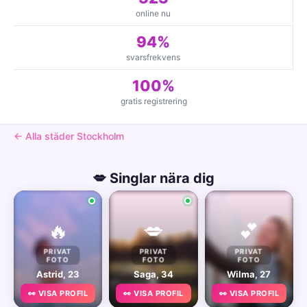
online nu
94%
svarsfrekvens
100%
gratis registrering
← Alla städer Stockholm
💋 Singlar nära dig
🔥
💋
💕
PRIVAT
PRIVAT
PRIVAT
FOTO
FOTO
FOTO
Astrid, 23
Saga, 34
Wilma, 27
👀 VISA PROFIL
👀 VISA PROFIL
👀 VISA PROFIL