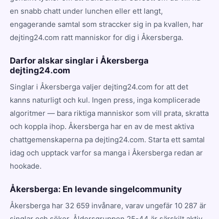
en snabb chatt under lunchen eller ett langt,
engagerande samtal som straccker sig in pa kvallen, har
dejting24.com ratt manniskor for dig i Åkersberga.
Darfor alskar singlar i Åkersberga
dejting24.com
Singlar i Åkersberga valjer dejting24.com for att det
kanns naturligt och kul. Ingen press, inga komplicerade
algoritmer — bara riktiga manniskor som vill prata, skratta
och koppla ihop. Åkersberga har en av de mest aktiva
chattgemenskaperna pa dejting24.com. Starta ett samtal
idag och upptack varfor sa manga i Åkersberga redan ar
hookade.
Åkersberga: En levande singelcommunity
Åkersberga har 32 659 invånare, varav ungefär 10 287 är
singlar och söker. Åldersgruppen 25-44 är särskilt aktiv