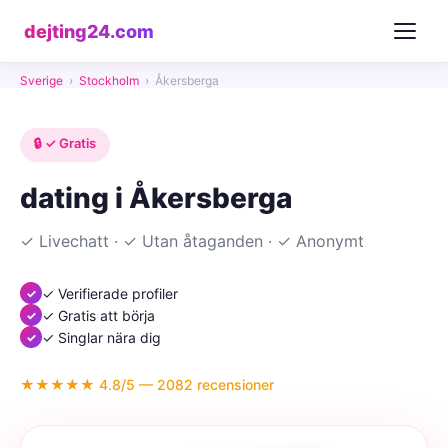
dejting24.com
Sverige
›
Stockholm
›
Åkersberga
🔒 ✓ Gratis
dating i Åkersberga
✓ Livechatt · ✓ Utan åtaganden · ✓ Anonymt
✓ Verifierade profiler
✓ Gratis att börja
✓ Singlar nära dig
★★★★★ 4.8/5 — 2082 recensioner