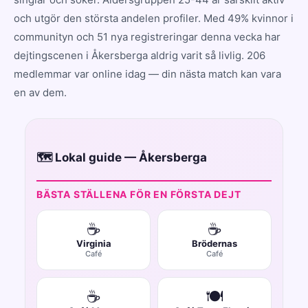
och utgör den största andelen profiler. Med 49% kvinnor i
communityn och 51 nya registreringar denna vecka har
dejtingscenen i Åkersberga aldrig varit så livlig. 206
medlemmar var online idag — din nästa match kan vara
en av dem.
🗺️ Lokal guide — Åkersberga
BÄSTA STÄLLENA FÖR EN FÖRSTA DEJT
☕
☕
Virginia
Brödernas
Café
Café
☕
🍽️