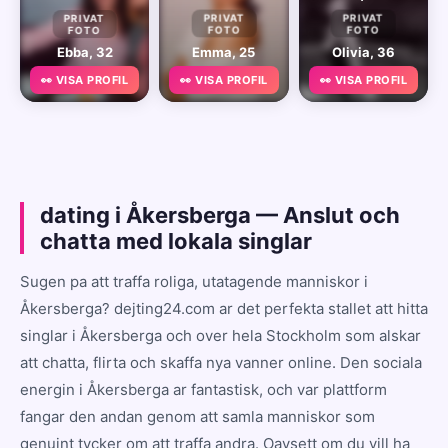
PRIVAT
PRIVAT
PRIVAT
FOTO
FOTO
FOTO
Ebba, 32
Emma, 25
Olivia, 36
👀 VISA PROFIL
👀 VISA PROFIL
👀 VISA PROFIL
dating i Åkersberga — Anslut och
chatta med lokala singlar
Sugen pa att traffa roliga, utatagende manniskor i
Åkersberga? dejting24.com ar det perfekta stallet att hitta
singlar i Åkersberga och over hela Stockholm som alskar
att chatta, flirta och skaffa nya vanner online. Den sociala
energin i Åkersberga ar fantastisk, och var plattform
fangar den andan genom att samla manniskor som
genuint tycker om att traffa andra. Oavsett om du vill ha