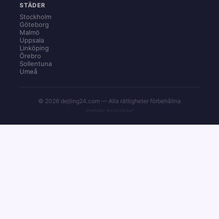
STÄDER
Stockholm
Göteborg
Malmö
Uppsala
Linköping
Örebro
Sollentuna
Umeå
© 2026 dejting24.com — Alla rättigheter förbehållna
Innehåller annonslänkar