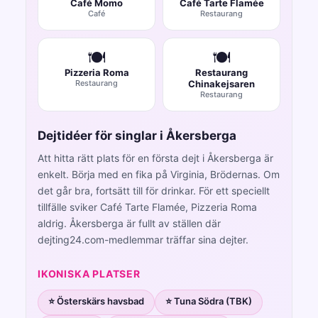
Café Momo
Café Tarte Flamée
Café
Restaurang
🍽️
🍽️
Pizzeria Roma
Restaurang
Restaurang
Chinakejsaren
Restaurang
Dejtidéer för singlar i Åkersberga
Att hitta rätt plats för en första dejt i Åkersberga är
enkelt. Börja med en fika på Virginia, Brödernas. Om
det går bra, fortsätt till för drinkar. För ett speciellt
tillfälle sviker Café Tarte Flamée, Pizzeria Roma
aldrig. Åkersberga är fullt av ställen där
dejting24.com-medlemmar träffar sina dejter.
IKONISKA PLATSER
⭐ Österskärs havsbad
⭐ Tuna Södra (TBK)