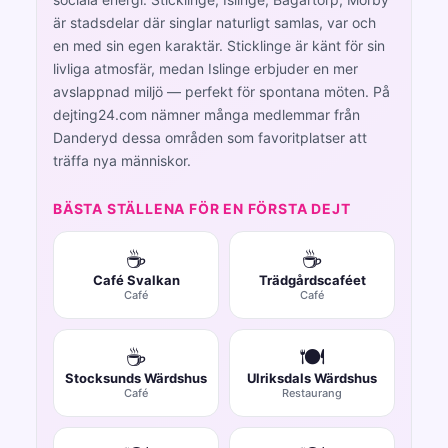
är stadsdelar där singlar naturligt samlas, var och
en med sin egen karaktär. Sticklinge är känt för sin
livliga atmosfär, medan Islinge erbjuder en mer
avslappnad miljö — perfekt för spontana möten. På
dejting24.com nämner många medlemmar från
Danderyd dessa områden som favoritplatser att
träffa nya människor.
BÄSTA STÄLLENA FÖR EN FÖRSTA DEJT
☕
☕
Café Svalkan
Trädgårdscaféet
Café
Café
☕
🍽️
Stocksunds Wärdshus
Ulriksdals Wärdshus
Café
Restaurang