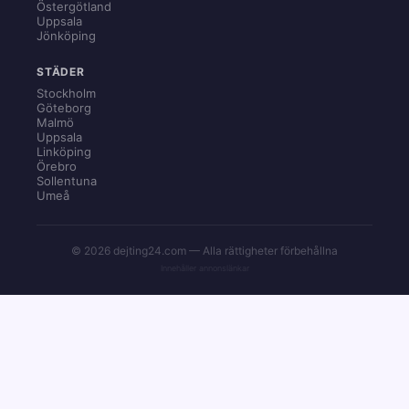
Östergötland
Uppsala
Jönköping
STÄDER
Stockholm
Göteborg
Malmö
Uppsala
Linköping
Örebro
Sollentuna
Umeå
© 2026 dejting24.com — Alla rättigheter förbehållna
Innehåller annonslänkar