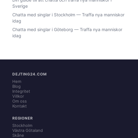
Sverige
Chatta med singlar i Stockholm — Traffa nya manniskor
idag
Chatta med singlar i Göteborg — Traffa nya manniskor
idag
DEJTING24.COM
Hem
Blog
Integritet
Villkor
Om oss
Kontakt
REGIONER
Stockholm
Västra Götaland
Skåne