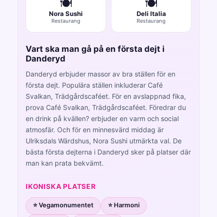
🍽️
🍽️
Nora Sushi
Deli Italia
Restaurang
Restaurang
Vart ska man gå på en första dejt i
Danderyd
Danderyd erbjuder massor av bra ställen för en
första dejt. Populära ställen inkluderar Café
Svalkan, Trädgårdscaféet. För en avslappnad fika,
prova Café Svalkan, Trädgårdscaféet. Föredrar du
en drink på kvällen? erbjuder en varm och social
atmosfär. Och för en minnesvärd middag är
Ulriksdals Wärdshus, Nora Sushi utmärkta val. De
bästa första dejterna i Danderyd sker på platser där
man kan prata bekvämt.
IKONISKA PLATSER
⭐ Vegamonumentet
⭐ Harmoni