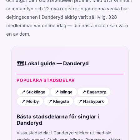
och utgör den största andelen profiler. Med 51% kvinnor i
communityn och 22 nya registreringar denna vecka har
dejtingscenen i Danderyd aldrig varit så livlig. 328
medlemmar var online idag — din nästa match kan vara
en av dem.
🗺️ Lokal guide — Danderyd
POPULÄRA STADSDELAR
📍 Sticklinge
📍 Islinge
📍 Bagartorp
📍 Mörby
📍 Klingsta
📍 Näsbypark
Bästa stadsdelarna för singlar i
Danderyd
Vissa stadsdelar i Danderyd sticker ut med sin
sociala energi. Sticklinge, Islinge, Bagartorp, Mörby