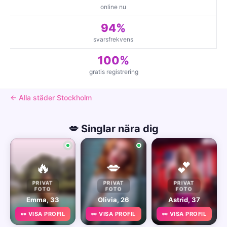
online nu
94%
svarsfrekvens
100%
gratis registrering
← Alla städer Stockholm
💋 Singlar nära dig
🔥
💋
💕
PRIVAT
PRIVAT
PRIVAT
FOTO
FOTO
FOTO
Emma, 33
Olivia, 26
Astrid, 37
👀 VISA PROFIL
👀 VISA PROFIL
👀 VISA PROFIL