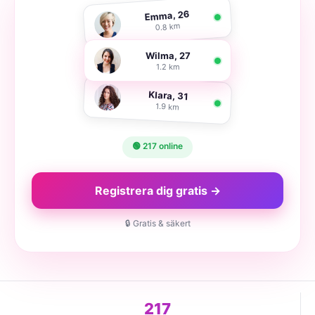
Emma, 26
0.8 km
Wilma, 27
1.2 km
Klara, 31
1.9 km
🟢 217 online
Registrera dig gratis →
🔒 Gratis & säkert
217