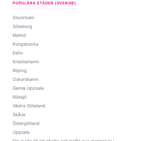
POPULÄRA STÄDER (SVERIGE)
Stockholm
Göteborg
Malmö
Kungsbacka
Eslöv
Kristinehamn
Köping
Oskarshamn
Gamla Uppsala
Nässjö
Västra Götaland
Skåne
Östergötland
Uppsala
Din guide till att chatta och traffa nya manniskor i