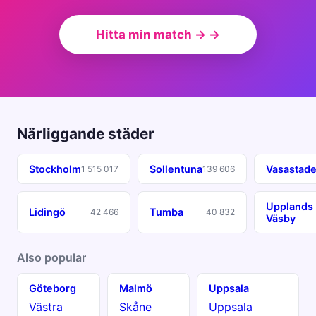
Hitta min match → →
Närliggande städer
Stockholm
Sollentuna
Vasastad
1 515 017
139 606
Upplands
Lidingö
Tumba
42 466
40 832
Väsby
Also popular
Göteborg
Malmö
Uppsala
Västra
Skåne
Uppsala