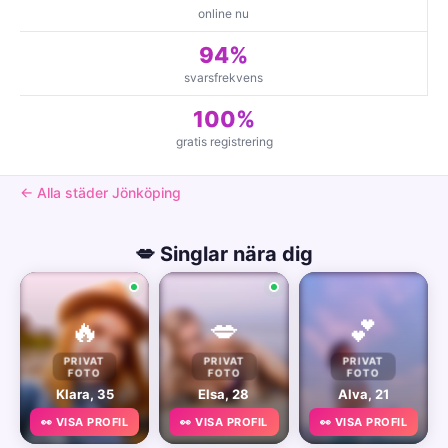
online nu
94%
svarsfrekvens
100%
gratis registrering
← Alla städer Jönköping
💋 Singlar nära dig
🔥
💋
💕
PRIVAT
PRIVAT
PRIVAT
FOTO
FOTO
FOTO
Klara, 35
Elsa, 28
Alva, 21
👀 VISA PROFIL
👀 VISA PROFIL
👀 VISA PROFIL