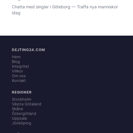
Chatta med singlar i Göteborg — Traffa nya manniskor
idag
DEJTING24.COM
Hem
Blog
Integritet
Villkor
Om oss
Kontakt
REGIONER
Stockholm
Västra Götaland
Skåne
Östergötland
Uppsala
Jönköping