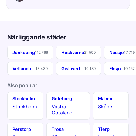
Närliggande städer
Jönköping
Huskvarna
Nässjö
112 766
21 500
17 719
Vetlanda
Gislaved
Eksjö
13 430
10 180
10 157
Also popular
Stockholm
Göteborg
Malmö
Stockholm
Västra
Skåne
Götaland
Perstorp
Trosa
Tierp