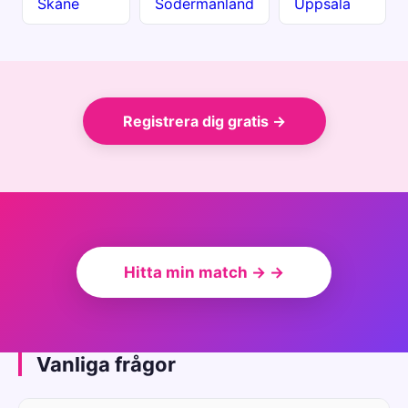
Skåne
Södermanland
Uppsala
Registrera dig gratis →
Hitta min match → →
Vanliga frågor