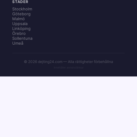
STÄDER
Stockholm
Göteborg
Malmö
Uppsala
Linköping
Örebro
Sollentuna
Umeå
© 2026 dejting24.com — Alla rättigheter förbehållna
Innehåller annonslänkar