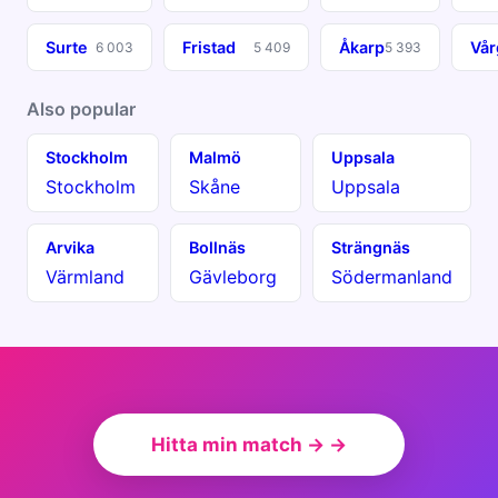
Surte
Fristad
Åkarp
Vår
6 003
5 409
5 393
Also popular
Stockholm
Malmö
Uppsala
Stockholm
Skåne
Uppsala
Arvika
Bollnäs
Strängnäs
Värmland
Gävleborg
Södermanland
Hitta min match → →