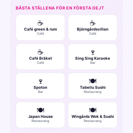
BÄSTA STÄLLENA FÖR EN FÖRSTA DEJT
☕
☕
Café green & rum
Björngårdsvillan
Café
Café
☕
🍷
Café Bräket
Sing Sing Karaoke
Café
Bar
🍷
🍽️
Spoton
Tabeilu Sushi
Bar
Restaurang
🍽️
🍽️
Japan House
Wingårds Wok & Sushi
Restaurang
Restaurang