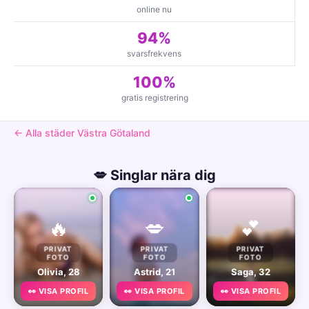
online nu
94%
svarsfrekvens
100%
gratis registrering
← Alla städer Västra Götaland
💋 Singlar nära dig
🔥
💋
💕
PRIVAT
PRIVAT
PRIVAT
FOTO
FOTO
FOTO
Olivia, 28
Astrid, 21
Saga, 32
👀 VISA PROFIL
👀 VISA PROFIL
👀 VISA PROFIL