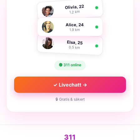
Olivia, 22
1.2 km
Alice, 24
1.9 km
Elsa, 25
0.5 km
🟢 311 online
✓ Livechatt →
🔒 Gratis & säkert
311