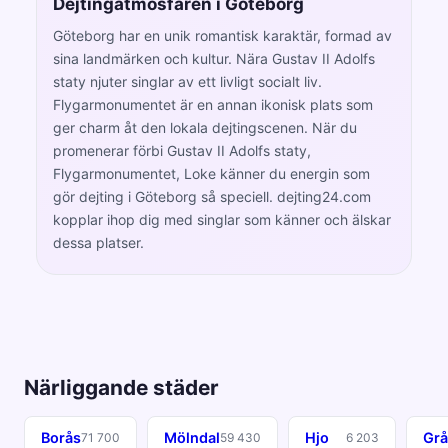
Dejtingatmosfären i Göteborg
Göteborg har en unik romantisk karaktär, formad av
sina landmärken och kultur. Nära Gustav II Adolfs
staty njuter singlar av ett livligt socialt liv.
Flygarmonumentet är en annan ikonisk plats som
ger charm åt den lokala dejtingscenen. När du
promenerar förbi Gustav II Adolfs staty,
Flygarmonumentet, Loke känner du energin som
gör dejting i Göteborg så speciell. dejting24.com
kopplar ihop dig med singlar som känner och älskar
dessa platser.
Närliggande städer
Borås
Mölndal
Hjo
Gr
71 700
59 430
6 203