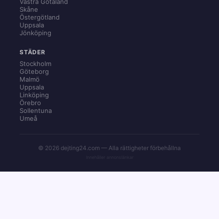
Västra Götaland
Skåne
Östergötland
Uppsala
Jönköping
STÄDER
Stockholm
Göteborg
Malmö
Uppsala
Linköping
Örebro
Sollentuna
Umeå
© 2026 dejting24.com — Alla rättigheter förbehållna
Innehåller annonslänkar