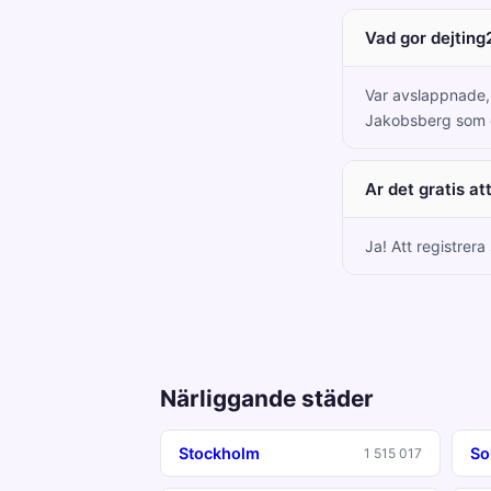
Vad gor dejting
Var avslappnade, c
Jakobsberg som gi
Ar det gratis a
Ja! Att registrer
Närliggande städer
Stockholm
So
1 515 017