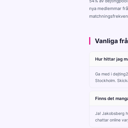
54% av dejtingpool
nya medlemmar från
matchningsfrekvens
Vanliga fr
Hur hittar jag 
Ga med i dejting2
Stockholm. Skick
Finns det mang
Ja! Jakobsberg 
chattar online var