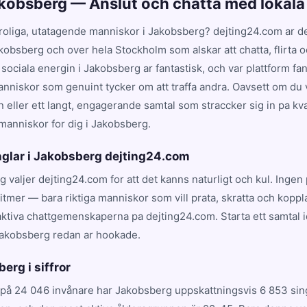
akobsberg — Anslut och chatta med lokala 
 roliga, utatagende manniskor i Jakobsberg? dejting24.com ar de
 Jakobsberg och over hela Stockholm som alskar att chatta, flirta 
sociala energin i Jakobsberg ar fantastisk, och var plattform f
nniskor som genuint tycker om att traffa andra. Oavsett om du v
 eller ett langt, engagerande samtal som straccker sig in pa kva
manniskor for dig i Jakobsberg.
inglar i Jakobsberg dejting24.com
g valjer dejting24.com for att det kanns naturligt och kul. Ingen
tmer — bara riktiga manniskor som vill prata, skratta och kopp
aktiva chattgemenskaperna pa dejting24.com. Starta ett samtal 
Jakobsberg redan ar hookade.
erg i siffror
på 24 046 invånare har Jakobsberg uppskattningsvis 6 853 sing