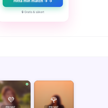
Hitta min match → →
🔒 Gratis & säkert
💜
🌹
PRIVAT
PRIVAT