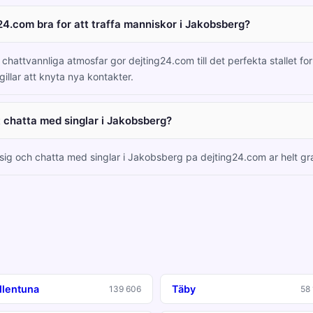
24.com bra for att traffa manniskor i Jakobsberg?
hattvannliga atmosfar gor dejting24.com till det perfekta stallet for 
llar att knyta nya kontakter.
tt chatta med singlar i Jakobsberg?
a sig och chatta med singlar i Jakobsberg pa dejting24.com ar helt gra
llentuna
Täby
139 606
58