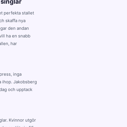
singlar
t perfekta stallet
och skaffa nya
angar den andan
ill ha en snabb
llen, har
 press, inga
la ihop. Jakobsberg
idag och upptack
lar. Kvinnor utgör