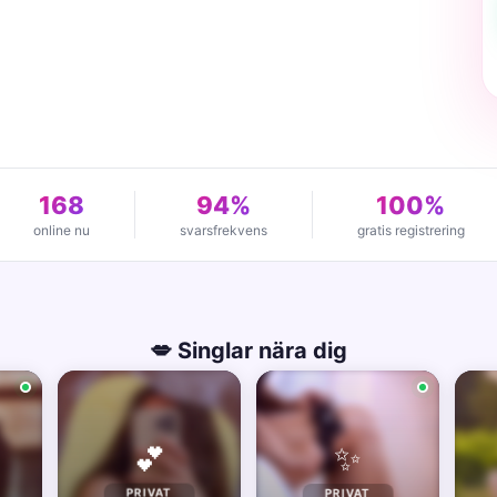
168
94%
100%
online nu
svarsfrekvens
gratis registrering
💋 Singlar nära dig
✨
💕
PRIVAT
PRIVAT