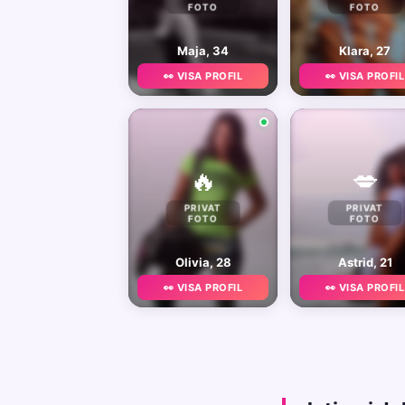
FOTO
FOTO
Maja, 34
Klara, 27
👀 VISA PROFIL
👀 VISA PROFIL
🔥
💋
PRIVAT
PRIVAT
FOTO
FOTO
Olivia, 28
Astrid, 21
👀 VISA PROFIL
👀 VISA PROFIL