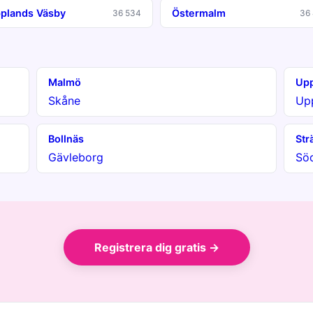
plands Väsby
Östermalm
36 534
36 
Malmö
Upp
Skåne
Up
Bollnäs
Str
Gävleborg
Sö
Registrera dig gratis →