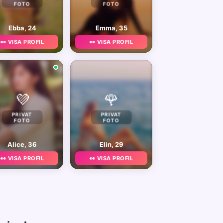
FOTO
FOTO
Ebba, 24
Emma, 35
👀 VISA PROFIL
👀 VISA PROFIL
💜
🌹
PRIVAT
PRIVAT
FOTO
FOTO
Alice, 36
Elin, 29
👀 VISA PROFIL
👀 VISA PROFIL