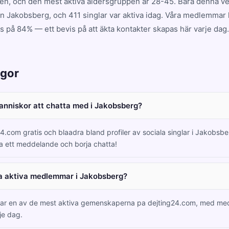
en, och den mest aktiva åldersgruppen är 28-45. Bara denna ve
 Jakobsberg, och 411 singlar var aktiva idag. Våra medlemmar 
 på 84% — ett bevis på att äkta kontakter skapas här varje dag.
ågor
manniskor att chatta med i Jakobsberg?
4.com gratis och blaadra bland profiler av sociala singlar i Jakobsb
a ett meddelande och borja chatta!
a aktiva medlemmar i Jakobsberg?
har en av de mest aktiva gemenskaperna pa dejting24.com, med m
je dag.