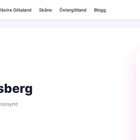
Västra Götaland
Skåne
Östergötland
Blogg
bsberg
 Anonymt