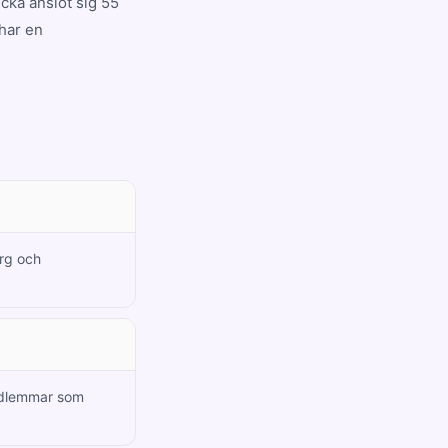
cka anslöt sig 55
har en
erg och
edlemmar som