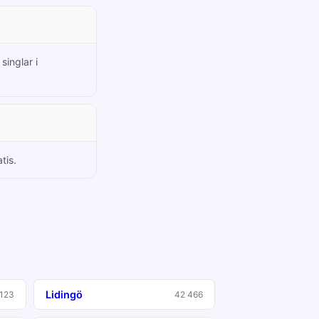
singlar i
tis.
Lidingö
 123
42 466