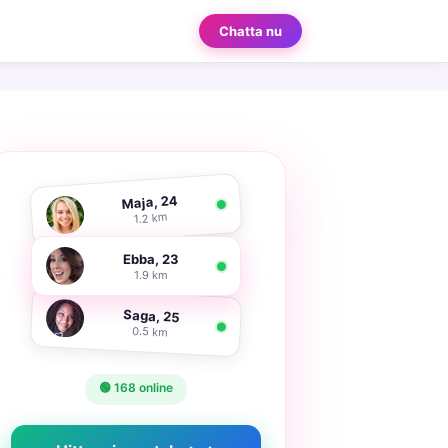
Chatta nu
Maja, 24
1.2 km
Ebba, 23
1.9 km
Saga, 25
0.5 km
🟢 168 online