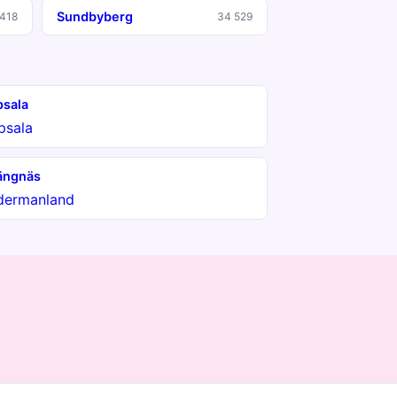
Sundbyberg
418
34 529
sala
psala
ängnäs
dermanland