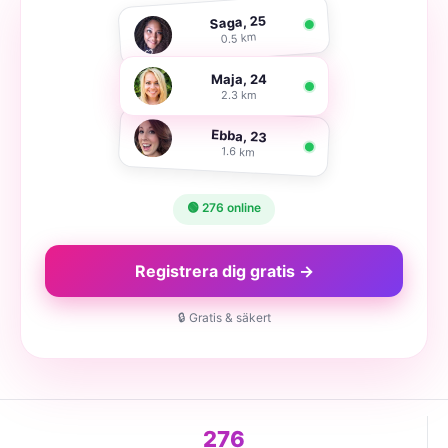
Saga, 25
0.5 km
Maja, 24
2.3 km
Ebba, 23
1.6 km
🟢 276 online
Registrera dig gratis →
🔒 Gratis & säkert
276