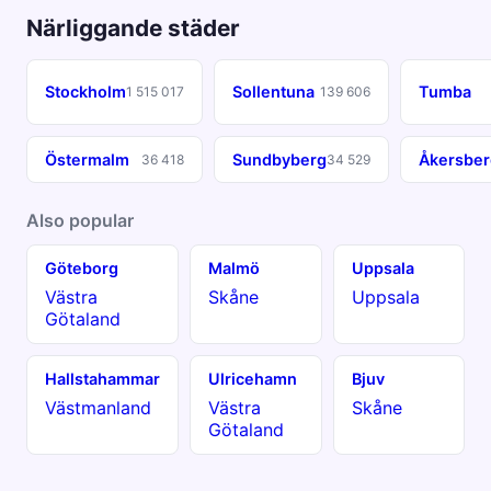
Närliggande städer
Stockholm
Sollentuna
Tumba
1 515 017
139 606
Östermalm
Sundbyberg
Åkersber
36 418
34 529
Also popular
Göteborg
Malmö
Uppsala
Västra
Skåne
Uppsala
Götaland
Hallstahammar
Ulricehamn
Bjuv
Västmanland
Västra
Skåne
Götaland