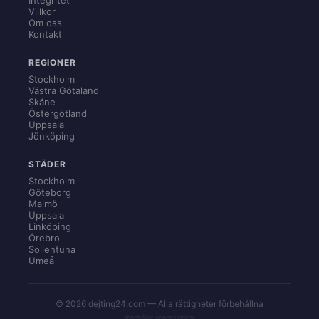
Villkor
Om oss
Kontakt
REGIONER
Stockholm
Västra Götaland
Skåne
Östergötland
Uppsala
Jönköping
STÄDER
Stockholm
Göteborg
Malmö
Uppsala
Linköping
Örebro
Sollentuna
Umeå
© 2026 dejting24.com — Alla rättigheter förbehållna
Innehåller annonslänkar