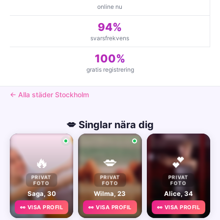
online nu
94%
svarsfrekvens
100%
gratis registrering
← Alla städer Stockholm
💋 Singlar nära dig
🔥
💋
💕
PRIVAT
PRIVAT
PRIVAT
FOTO
FOTO
FOTO
Saga, 30
Wilma, 23
Alice, 34
👀 VISA PROFIL
👀 VISA PROFIL
👀 VISA PROFIL