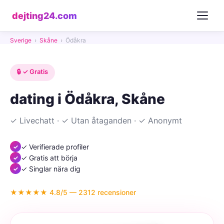
dejting24.com
Sverige
›
Skåne
›
Ödåkra
🔒 ✓ Gratis
dating i Ödåkra, Skåne
✓ Livechatt · ✓ Utan åtaganden · ✓ Anonymt
✓ Verifierade profiler
✓ Gratis att börja
✓ Singlar nära dig
★★★★★ 4.8/5 — 2312 recensioner