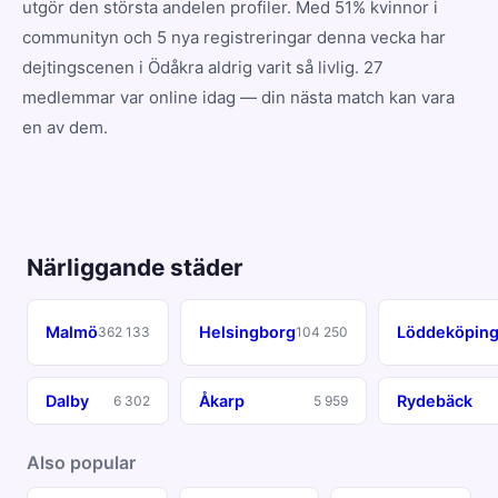
utgör den största andelen profiler. Med 51% kvinnor i
communityn och 5 nya registreringar denna vecka har
dejtingscenen i Ödåkra aldrig varit så livlig. 27
medlemmar var online idag — din nästa match kan vara
en av dem.
Närliggande städer
Malmö
Helsingborg
Löddeköpin
362 133
104 250
Dalby
Åkarp
Rydebäck
6 302
5 959
Also popular