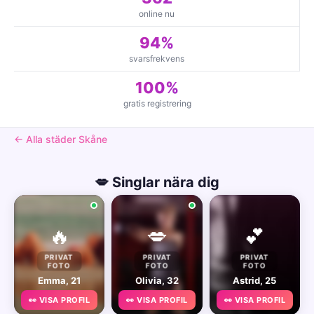
online nu
94%
svarsfrekvens
100%
gratis registrering
← Alla städer Skåne
💋 Singlar nära dig
🔥
💋
💕
PRIVAT
PRIVAT
PRIVAT
FOTO
FOTO
FOTO
Emma, 21
Olivia, 32
Astrid, 25
👀 VISA PROFIL
👀 VISA PROFIL
👀 VISA PROFIL