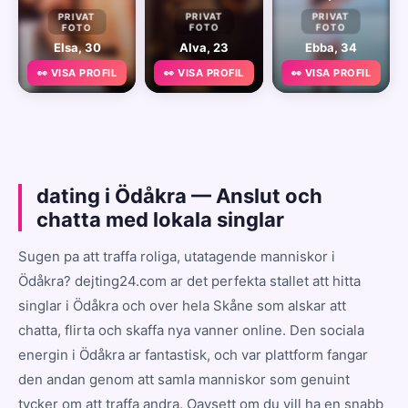
PRIVAT
PRIVAT
PRIVAT
FOTO
FOTO
FOTO
Elsa, 30
Alva, 23
Ebba, 34
👀 VISA PROFIL
👀 VISA PROFIL
👀 VISA PROFIL
dating i Ödåkra — Anslut och
chatta med lokala singlar
Sugen pa att traffa roliga, utatagende manniskor i
Ödåkra? dejting24.com ar det perfekta stallet att hitta
singlar i Ödåkra och over hela Skåne som alskar att
chatta, flirta och skaffa nya vanner online. Den sociala
energin i Ödåkra ar fantastisk, och var plattform fangar
den andan genom att samla manniskor som genuint
tycker om att traffa andra. Oavsett om du vill ha en snabb