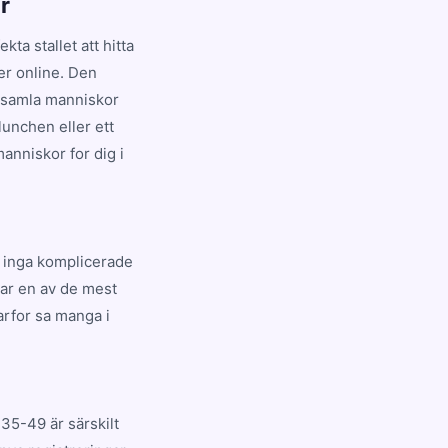
r
ta stallet att hitta
ner online. Den
t samla manniskor
lunchen eller ett
anniskor for dig i
s, inga komplicerade
har en av de mest
arfor sa manga i
35-49 är särskilt