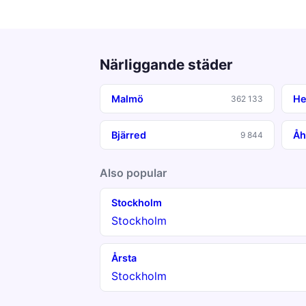
Närliggande städer
Malmö
He
362 133
Bjärred
Åh
9 844
Also popular
Stockholm
Stockholm
Årsta
Stockholm