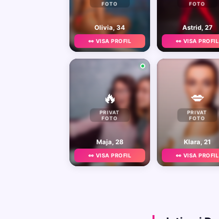
FOTO
FOTO
Olivia, 34
Astrid, 27
👀 VISA PROFIL
👀 VISA PROFIL
🔥
💋
PRIVAT
PRIVAT
FOTO
FOTO
Maja, 28
Klara, 21
👀 VISA PROFIL
👀 VISA PROFIL