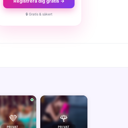
Registrera dig gratis →
🔒 Gratis & säkert
💜
🌹
PRIVAT
PRIVAT