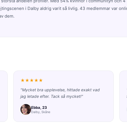
n största andelen profiler. Med 54% kvinnor i communityn och 4 
tingscenen i Dalby aldrig varit så livlig. 43 medlemmar var onl
av dem.
★★★★★
"Mycket bra upplevelse, hittade exakt vad
jag letade efter. Tack så mycket!"
Ebba, 23
Dalby, Skåne