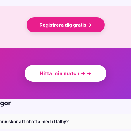
Registrera dig gratis →
Hitta min match → →
ågor
manniskor att chatta med i Dalby?