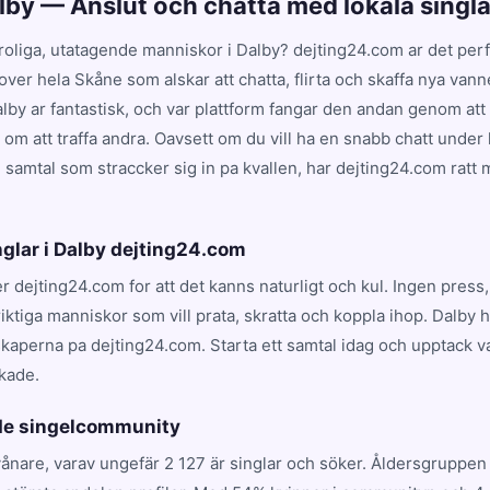
alby — Anslut och chatta med lokala singla
 roliga, utatagende manniskor i Dalby? dejting24.com ar det perfek
 over hela Skåne som alskar att chatta, flirta och skaffa nya van
alby ar fantastisk, och var plattform fangar den andan genom at
om att traffa andra. Oavsett om du vill ha en snabb chatt under 
samtal som straccker sig in pa kvallen, har dejting24.com ratt m
nglar i Dalby dejting24.com
jer dejting24.com for att det kanns naturligt och kul. Ingen pres
iktiga manniskor som vill prata, skratta och koppla ihop. Dalby 
kaperna pa dejting24.com. Starta ett samtal idag och upptack v
kade.
nde singelcommunity
ånare, varav ungefär 2 127 är singlar och söker. Åldersgruppen 