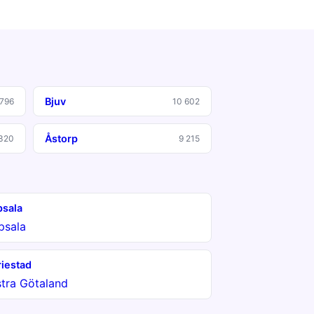
Bjuv
 796
10 602
Åstorp
320
9 215
sala
psala
iestad
tra Götaland