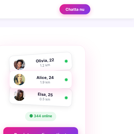
Chatta nu
Olivia, 22
1.2 km
Alice, 24
1.9 km
Elsa, 25
0.5 km
🟢 344 online