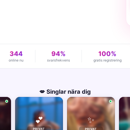
344
94%
100%
online nu
svarsfrekvens
gratis registrering
💋 Singlar nära dig
✨
💕
PRIVAT
PRIVAT