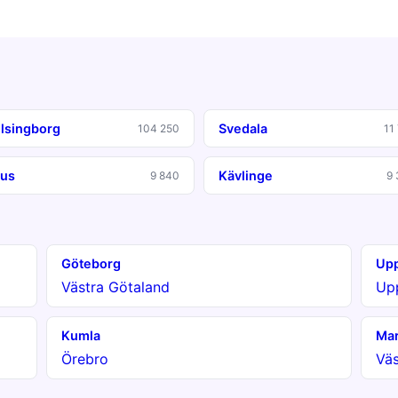
lsingborg
Svedala
104 250
11
us
Kävlinge
9 840
9 
Göteborg
Upp
Västra Götaland
Up
Kumla
Mar
Örebro
Väs