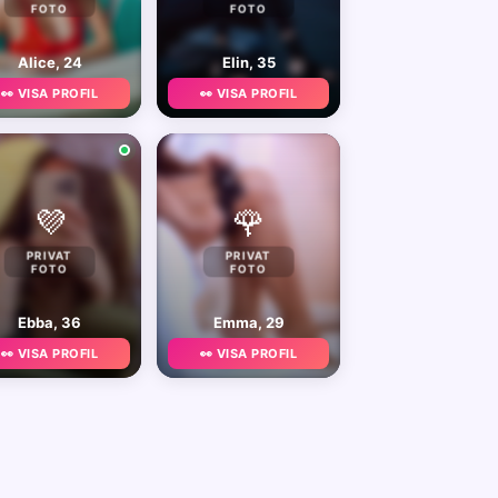
FOTO
FOTO
Alice, 24
Elin, 35
👀 VISA PROFIL
👀 VISA PROFIL
💜
🌹
PRIVAT
PRIVAT
FOTO
FOTO
Ebba, 36
Emma, 29
👀 VISA PROFIL
👀 VISA PROFIL