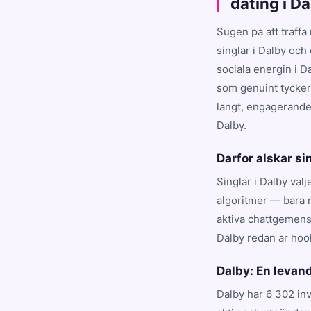
dating i D
Sugen pa att traffa
singlar i Dalby och
sociala energin i D
som genuint tycker 
langt, engagerande 
Dalby.
Darfor alskar si
Singlar i Dalby val
algoritmer — bara r
aktiva chattgemens
Dalby redan ar hoo
Dalby: En leva
Dalby har 6 302 inv