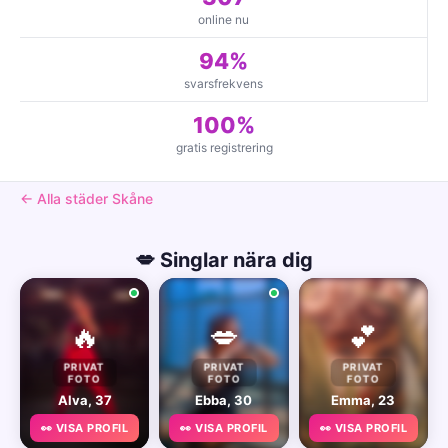
online nu
94%
svarsfrekvens
100%
gratis registrering
← Alla städer Skåne
💋 Singlar nära dig
🔥
💋
💕
PRIVAT
PRIVAT
PRIVAT
FOTO
FOTO
FOTO
Alva, 37
Ebba, 30
Emma, 23
👀 VISA PROFIL
👀 VISA PROFIL
👀 VISA PROFIL