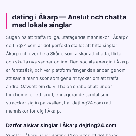
dating i Åkarp — Anslut och chatta
med lokala singlar
Sugen pa att traffa roliga, utatagende manniskor i Åkarp?
dejting24.com ar det perfekta stallet att hitta singlar i
Åkarp och over hela Skåne som alskar att chatta, flirta
och skaffa nya vanner online. Den sociala energin i Åkarp
ar fantastisk, och var plattform fangar den andan genom
att samla manniskor som genuint tycker om att traffa
andra. Oavsett om du vill ha en snabb chatt under
lunchen eller ett langt, engagerande samtal som
straccker sig in pa kvallen, har dejting24.com ratt
manniskor for dig i Åkarp.
Darfor alskar singlar i Åkarp dejting24.com
Singlar i Åkarp valjer dejting24.com for att det kanns