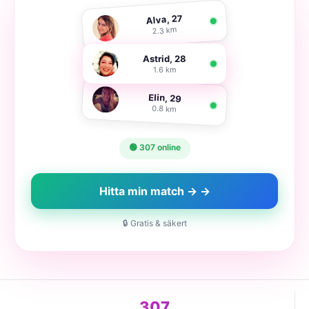
Alva, 27
2.3 km
Astrid, 28
1.6 km
Elin, 29
0.8 km
🟢 307 online
Hitta min match → →
🔒 Gratis & säkert
307