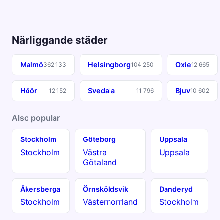
Närliggande städer
Malmö
Helsingborg
Oxie
362 133
104 250
12 665
Höör
Svedala
Bjuv
12 152
11 796
10 602
Also popular
Stockholm
Göteborg
Uppsala
Stockholm
Västra
Uppsala
Götaland
Åkersberga
Örnsköldsvik
Danderyd
Stockholm
Västernorrland
Stockholm