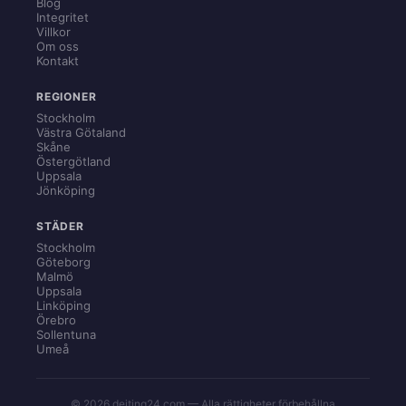
Blog
Integritet
Villkor
Om oss
Kontakt
REGIONER
Stockholm
Västra Götaland
Skåne
Östergötland
Uppsala
Jönköping
STÄDER
Stockholm
Göteborg
Malmö
Uppsala
Linköping
Örebro
Sollentuna
Umeå
© 2026 dejting24.com — Alla rättigheter förbehållna