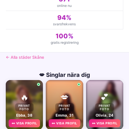
online nu
94%
svarsfrekvens
100%
gratis registrering
← Alla städer Skåne
💋 Singlar nära dig
🔥
💋
💕
PRIVAT
PRIVAT
PRIVAT
FOTO
FOTO
FOTO
Ebba, 38
Emma, 31
Olivia, 24
👀 VISA PROFIL
👀 VISA PROFIL
👀 VISA PROFIL