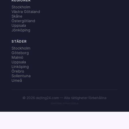
REGIONER
Stockholm
Västra Götaland
Skåne
Östergötland
Uppsala
Jönköping
STÄDER
Stockholm
Göteborg
Malmö
Uppsala
Linköping
Örebro
Sollentuna
Umeå
© 2026 dejting24.com — Alla rättigheter förbehållna
Innehåller annonslänkar