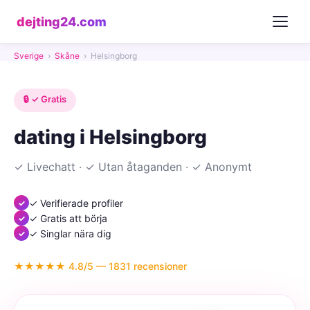
dejting24.com
Sverige
›
Skåne
›
Helsingborg
🔒 ✓ Gratis
dating i Helsingborg
✓ Livechatt · ✓ Utan åtaganden · ✓ Anonymt
✓ Verifierade profiler
✓ Gratis att börja
✓ Singlar nära dig
★★★★★ 4.8/5 — 1831 recensioner