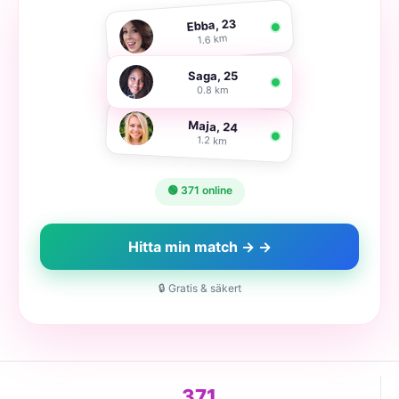
Ebba, 23
1.6 km
Saga, 25
0.8 km
Maja, 24
1.2 km
🟢 371 online
Hitta min match → →
🔒 Gratis & säkert
371