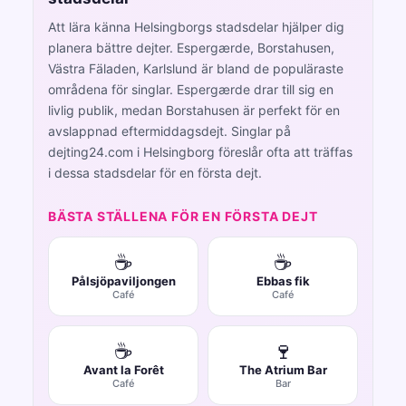
Att lära känna Helsingborgs stadsdelar hjälper dig
planera bättre dejter. Espergærde, Borstahusen,
Västra Fäladen, Karlslund är bland de populäraste
områdena för singlar. Espergærde drar till sig en
livlig publik, medan Borstahusen är perfekt för en
avslappnad eftermiddagsdejt. Singlar på
dejting24.com i Helsingborg föreslår ofta att träffas
i dessa stadsdelar för en första dejt.
BÄSTA STÄLLENA FÖR EN FÖRSTA DEJT
☕
☕
Pålsjöpaviljongen
Ebbas fik
Café
Café
☕
🍷
Avant la Forêt
The Atrium Bar
Café
Bar