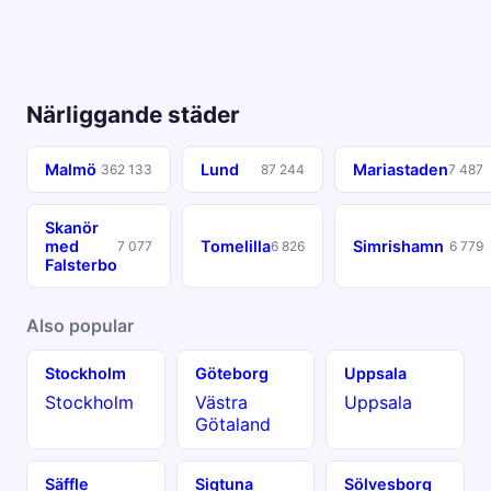
Närliggande städer
Malmö
Lund
Mariastaden
362 133
87 244
7 487
Skanör
med
Tomelilla
Simrishamn
7 077
6 826
6 779
Falsterbo
Also popular
Stockholm
Göteborg
Uppsala
Stockholm
Västra
Uppsala
Götaland
Säffle
Sigtuna
Sölvesborg