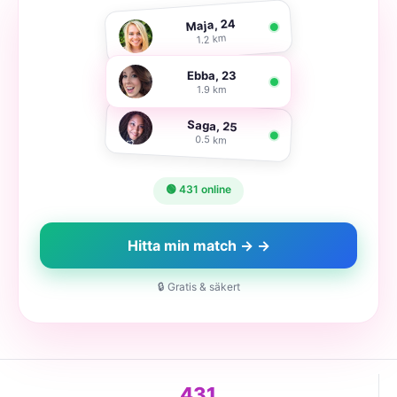
Maja, 24
1.2 km
Ebba, 23
1.9 km
Saga, 25
0.5 km
🟢 431 online
Hitta min match → →
🔒 Gratis & säkert
431