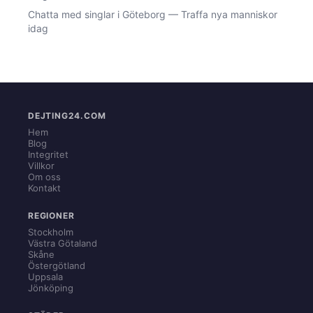
Chatta med singlar i Göteborg — Traffa nya manniskor
idag
DEJTING24.COM
Hem
Blog
Integritet
Villkor
Om oss
Kontakt
REGIONER
Stockholm
Västra Götaland
Skåne
Östergötland
Uppsala
Jönköping