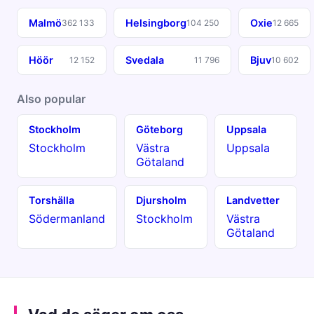
Malmö
Helsingborg
Oxie
362 133
104 250
12 665
Höör
Svedala
Bjuv
12 152
11 796
10 602
Also popular
Stockholm
Göteborg
Uppsala
Stockholm
Västra
Uppsala
Götaland
Torshälla
Djursholm
Landvetter
Södermanland
Stockholm
Västra
Götaland