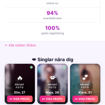
online nu
94%
svarsfrekvens
100%
gratis registrering
← Alla städer Skåne
💋 Singlar nära dig
🔥
💋
💕
PRIVAT
PRIVAT
PRIVAT
FOTO
FOTO
FOTO
Elin, 27
Maja, 38
Klara, 31
👀 VISA PROFIL
👀 VISA PROFIL
👀 VISA PROFIL