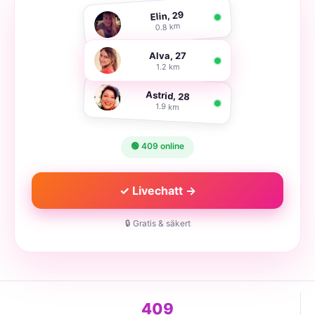
Elin, 29
0.8 km
Alva, 27
1.2 km
Astrid, 28
1.9 km
🟢 409 online
✓ Livechatt →
🔒 Gratis & säkert
409