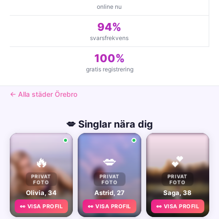
online nu
94%
svarsfrekvens
100%
gratis registrering
← Alla städer Örebro
💋 Singlar nära dig
🔥
💋
💕
PRIVAT
PRIVAT
PRIVAT
FOTO
FOTO
FOTO
Olivia, 34
Astrid, 27
Saga, 38
👀 VISA PROFIL
👀 VISA PROFIL
👀 VISA PROFIL