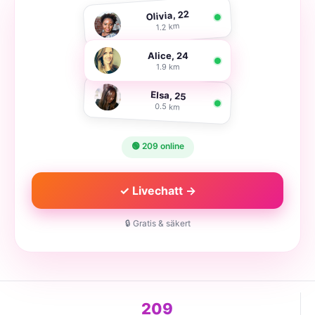
Olivia, 22
1.2 km
Alice, 24
1.9 km
Elsa, 25
0.5 km
🟢 209 online
✓ Livechatt →
🔒 Gratis & säkert
209