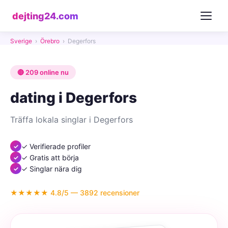
dejting24.com
Sverige
›
Örebro
›
Degerfors
🔴 209 online nu
dating i Degerfors
Träffa lokala singlar i Degerfors
✓ Verifierade profiler
✓ Gratis att börja
✓ Singlar nära dig
★★★★★ 4.8/5 — 3892 recensioner