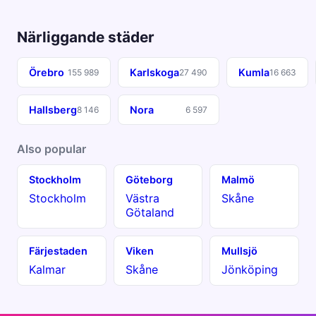
Närliggande städer
Örebro
Karlskoga
Kumla
155 989
27 490
16 663
Hallsberg
Nora
8 146
6 597
Also popular
Stockholm
Göteborg
Malmö
Stockholm
Västra
Skåne
Götaland
Färjestaden
Viken
Mullsjö
Kalmar
Skåne
Jönköping