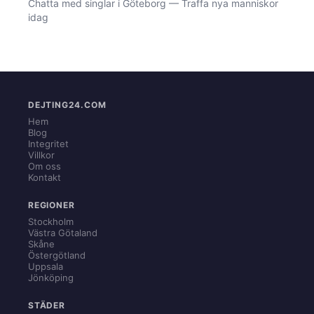
Chatta med singlar i Göteborg — Traffa nya manniskor
idag
DEJTING24.COM
Hem
Blog
Integritet
Villkor
Om oss
Kontakt
REGIONER
Stockholm
Västra Götaland
Skåne
Östergötland
Uppsala
Jönköping
STÄDER