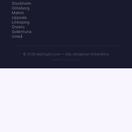
Stockholm
Göteborg
Malmö
Uppsala
Linköping
Örebro
Sollentuna
Umeå
© 2026 dejting24.com — Alla rättigheter förbehållna
Innehåller annonslänkar