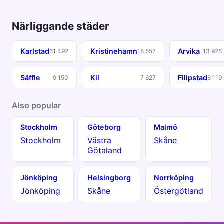
Närliggande städer
Karlstad
Kristinehamn
Arvika
61 492
18 557
13 926
Säffle
Kil
Filipstad
9 150
7 627
6 119
Also popular
Stockholm
Göteborg
Malmö
Stockholm
Västra
Skåne
Götaland
Jönköping
Helsingborg
Norrköping
Jönköping
Skåne
Östergötland