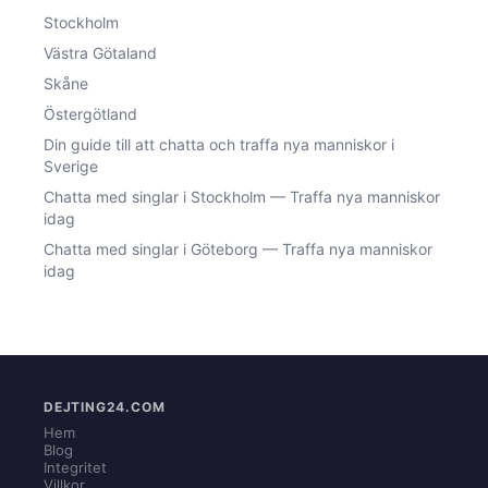
Stockholm
Västra Götaland
Skåne
Östergötland
Din guide till att chatta och traffa nya manniskor i
Sverige
Chatta med singlar i Stockholm — Traffa nya manniskor
idag
Chatta med singlar i Göteborg — Traffa nya manniskor
idag
DEJTING24.COM
Hem
Blog
Integritet
Villkor