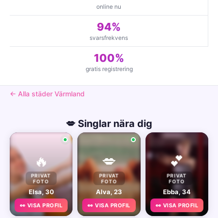
online nu
94%
svarsfrekvens
100%
gratis registrering
← Alla städer Värmland
💋 Singlar nära dig
🔥
💋
💕
PRIVAT
PRIVAT
PRIVAT
FOTO
FOTO
FOTO
Elsa, 30
Alva, 23
Ebba, 34
👀 VISA PROFIL
👀 VISA PROFIL
👀 VISA PROFIL