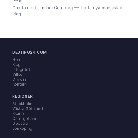
Chatta med singlar i Göteborg — Traffa nya manniskor
idag
DEJTING24.COM
Hem
Blog
Integritet
Villkor
Om oss
Kontakt
REGIONER
Stockholm
Västra Götaland
Skåne
Östergötland
Uppsala
Jönköping