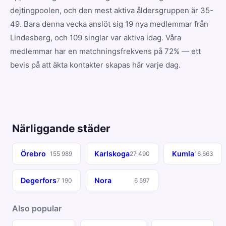
dejtingpoolen, och den mest aktiva åldersgruppen är 35-
49. Bara denna vecka anslöt sig 19 nya medlemmar från
Lindesberg, och 109 singlar var aktiva idag. Våra
medlemmar har en matchningsfrekvens på 72% — ett
bevis på att äkta kontakter skapas här varje dag.
Närliggande städer
Örebro
Karlskoga
Kumla
155 989
27 490
16 663
Degerfors
Nora
7 190
6 597
Also popular