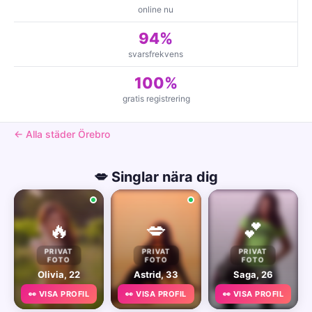
online nu
94%
svarsfrekvens
100%
gratis registrering
← Alla städer Örebro
💋 Singlar nära dig
🔥
💋
💕
PRIVAT
PRIVAT
PRIVAT
FOTO
FOTO
FOTO
Olivia, 22
Astrid, 33
Saga, 26
👀 VISA PROFIL
👀 VISA PROFIL
👀 VISA PROFIL