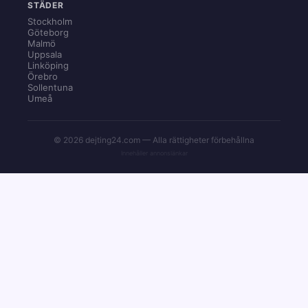
STÄDER
Stockholm
Göteborg
Malmö
Uppsala
Linköping
Örebro
Sollentuna
Umeå
© 2026 dejting24.com — Alla rättigheter förbehållna
Innehåller annonslänkar