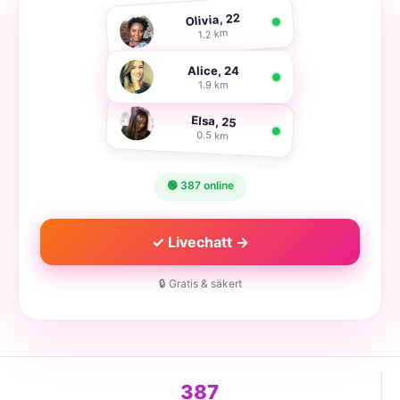
Olivia, 22
1.2 km
Alice, 24
1.9 km
Elsa, 25
0.5 km
🟢 387 online
✓ Livechatt →
🔒 Gratis & säkert
387