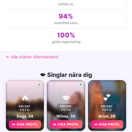
online nu
94%
svarsfrekvens
100%
gratis registrering
← Alla städer Västmanland
💋 Singlar nära dig
🔥
💋
💕
PRIVAT
PRIVAT
PRIVAT
FOTO
FOTO
FOTO
Saga, 24
Wilma, 35
Alice, 28
👀 VISA PROFIL
👀 VISA PROFIL
👀 VISA PROFIL