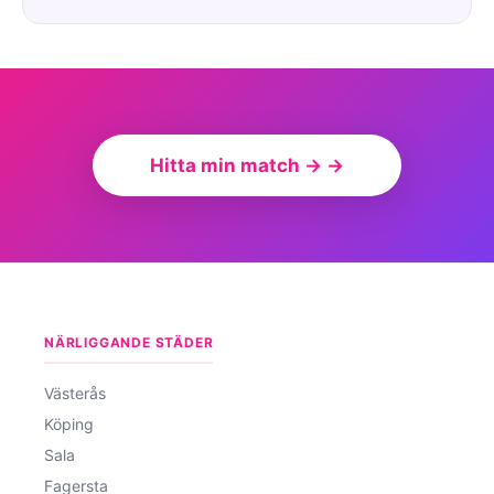
Hitta min match → →
NÄRLIGGANDE STÄDER
Västerås
Köping
Sala
Fagersta