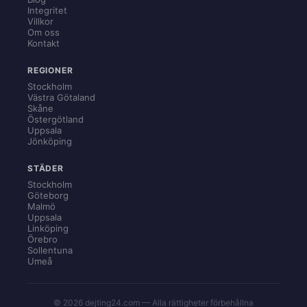
Integritet
Villkor
Om oss
Kontakt
REGIONER
Stockholm
Västra Götaland
Skåne
Östergötland
Uppsala
Jönköping
STÄDER
Stockholm
Göteborg
Malmö
Uppsala
Linköping
Örebro
Sollentuna
Umeå
© 2026 dejting24.com — Alla rättigheter förbehållna