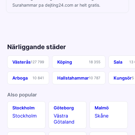
Surahammar pa dejting24.com ar helt gratis.
Närliggande städer
Västerås
Köping
Sala
127 799
18 355
13
Arboga
Hallstahammar
Kungsör
10 841
10 787
5
Also popular
Stockholm
Göteborg
Malmö
Stockholm
Västra
Skåne
Götaland