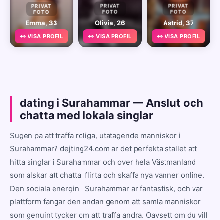
PRIVAT
PRIVAT
PRIVAT
FOTO
FOTO
FOTO
Emma, 33
Olivia, 26
Astrid, 37
👀 VISA PROFIL
👀 VISA PROFIL
👀 VISA PROFIL
dating i Surahammar — Anslut och
chatta med lokala singlar
Sugen pa att traffa roliga, utatagende manniskor i
Surahammar? dejting24.com ar det perfekta stallet att
hitta singlar i Surahammar och over hela Västmanland
som alskar att chatta, flirta och skaffa nya vanner online.
Den sociala energin i Surahammar ar fantastisk, och var
plattform fangar den andan genom att samla manniskor
som genuint tycker om att traffa andra. Oavsett om du vill