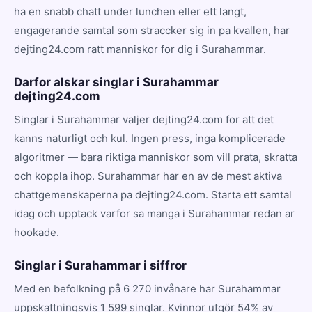
ha en snabb chatt under lunchen eller ett langt,
engagerande samtal som straccker sig in pa kvallen, har
dejting24.com ratt manniskor for dig i Surahammar.
Darfor alskar singlar i Surahammar
dejting24.com
Singlar i Surahammar valjer dejting24.com for att det
kanns naturligt och kul. Ingen press, inga komplicerade
algoritmer — bara riktiga manniskor som vill prata, skratta
och koppla ihop. Surahammar har en av de mest aktiva
chattgemenskaperna pa dejting24.com. Starta ett samtal
idag och upptack varfor sa manga i Surahammar redan ar
hookade.
Singlar i Surahammar i siffror
Med en befolkning på 6 270 invånare har Surahammar
uppskattningsvis 1 599 singlar. Kvinnor utgör 54% av