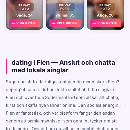
PRIVAT
PRIVAT
PRIVAT
FOTO
FOTO
FOTO
Saga, 24
Wilma, 35
Alice, 28
👀 VISA PROFIL
👀 VISA PROFIL
👀 VISA PROFIL
dating i Flen — Anslut och chatta
med lokala singlar
Sugen pa att traffa roliga, utatagende manniskor i Flen?
dejting24.com ar det perfekta stallet att hitta singlar i
Flen och over hela Södermanland som alskar att chatta,
flirta och skaffa nya vanner online. Den sociala energin i
Flen ar fantastisk, och var plattform fangar den andan
genom att samla manniskor som genuint tycker om att
traffa andra. Oavsett om du vill ha en snabb chatt under