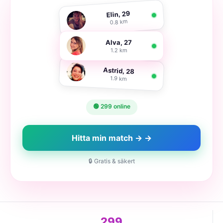
Elin, 29
0.8 km
Alva, 27
1.2 km
Astrid, 28
1.9 km
🟢 299 online
Hitta min match → →
🔒 Gratis & säkert
299