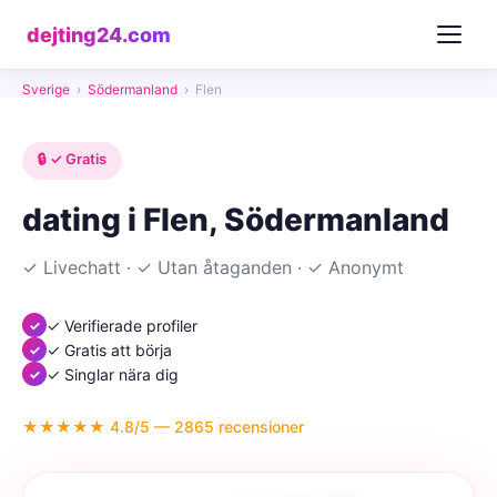
dejting24.com
Sverige
›
Södermanland
›
Flen
🔒 ✓ Gratis
dating i Flen, Södermanland
✓ Livechatt · ✓ Utan åtaganden · ✓ Anonymt
✓ Verifierade profiler
✓ Gratis att börja
✓ Singlar nära dig
★★★★★ 4.8/5 — 2865 recensioner