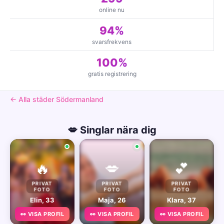
online nu
94%
svarsfrekvens
100%
gratis registrering
← Alla städer Södermanland
💋 Singlar nära dig
🔥
💋
💕
PRIVAT
PRIVAT
PRIVAT
FOTO
FOTO
FOTO
Elin, 33
Maja, 26
Klara, 37
👀 VISA PROFIL
👀 VISA PROFIL
👀 VISA PROFIL