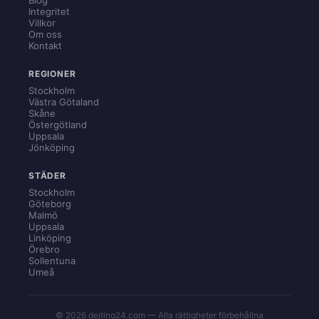
Integritet
Villkor
Om oss
Kontakt
REGIONER
Stockholm
Västra Götaland
Skåne
Östergötland
Uppsala
Jönköping
STÄDER
Stockholm
Göteborg
Malmö
Uppsala
Linköping
Örebro
Sollentuna
Umeå
© 2026 dejting24.com — Alla rättigheter förbehållna