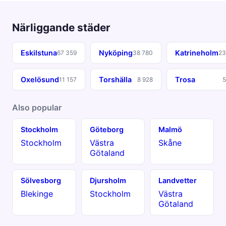
Närliggande städer
Eskilstuna
Nyköping
Katrineholm
67 359
38 780
23
Oxelösund
Torshälla
Trosa
11 157
8 928
5
Also popular
Stockholm
Göteborg
Malmö
Stockholm
Västra
Skåne
Götaland
Sölvesborg
Djursholm
Landvetter
Blekinge
Stockholm
Västra
Götaland