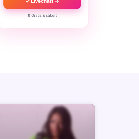
✓ Livechatt →
🔒 Gratis & säkert