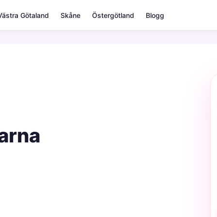
Västra Götaland
Skåne
Östergötland
Blogg
varna