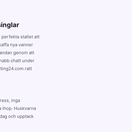
inglar
perfekta stallet att
skaffa nya vanner
n andan genom att
snabb chatt under
jting24.com ratt
ress, inga
la ihop. Huskvarna
idag och upptack