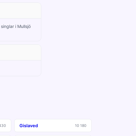
inglar i Mullsjö
Gislaved
430
10 180