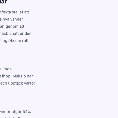
lar
fekta stallet att
fa nya vanner
ndan genom att
snabb chatt under
jting24.com ratt
s, inga
 ihop. Mullsjö har
 och upptack varfor
Kvinnor utgör 54%