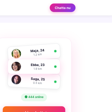
Chatta nu
Maja, 24
1.2 km
Ebba, 23
1.9 km
Saga, 25
0.5 km
🟢 444 online