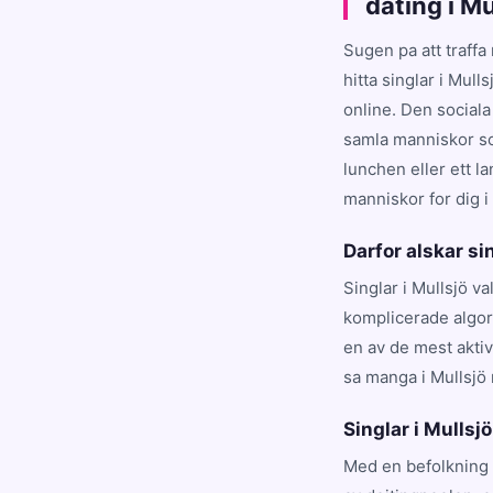
dating i M
Sugen pa att traffa
hitta singlar i Mull
online. Den sociala
samla manniskor som
lunchen eller ett l
manniskor for dig i
Darfor alskar si
Singlar i Mullsjö va
komplicerade algori
en av de mest akti
sa manga i Mullsjö
Singlar i Mullsjö 
Med en befolkning 