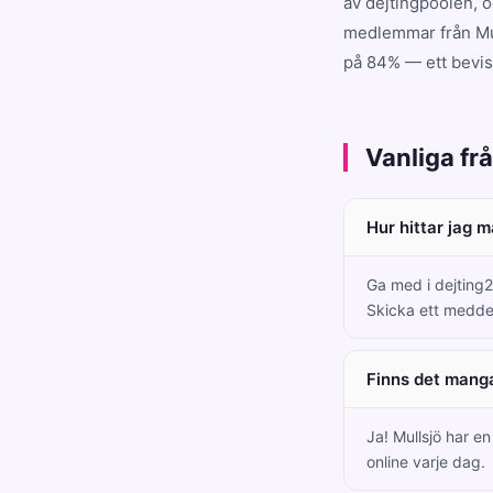
av dejtingpoolen, 
medlemmar från Mul
på 84% — ett bevis 
Vanliga fr
Hur hittar jag 
Ga med i dejting2
Skicka ett medde
Finns det mang
Ja! Mullsjö har 
online varje dag.