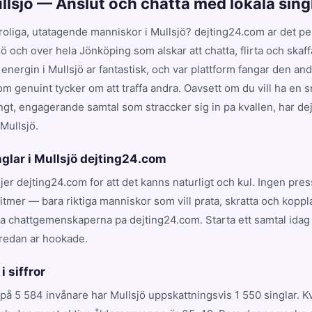
ullsjö — Anslut och chatta med lokala sing
 roliga, utatagende manniskor i Mullsjö? dejting24.com ar det per
sjö och over hela Jönköping som alskar att chatta, flirta och skaf
 energin i Mullsjö ar fantastisk, och var plattform fangar den a
 genuint tycker om att traffa andra. Oavsett om du vill ha en 
angt, engagerande samtal som straccker sig in pa kvallen, har de
 Mullsjö.
nglar i Mullsjö dejting24.com
ljer dejting24.com for att det kanns naturligt och kul. Ingen pres
tmer — bara riktiga manniskor som vill prata, skratta och koppla
va chattgemenskaperna pa dejting24.com. Starta ett samtal idag
 redan ar hookade.
i siffror
på 5 584 invånare har Mullsjö uppskattningsvis 1 550 singlar. 