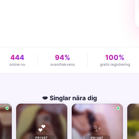
444
94%
100%
online nu
svarsfrekvens
gratis registrering
💋 Singlar nära dig
✨
💕
PRIVAT
PRIVAT