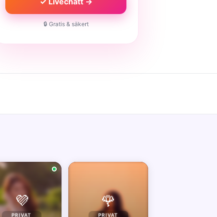
✓ Livechatt →
🔒 Gratis & säkert
💜
🌹
PRIVAT
PRIVAT