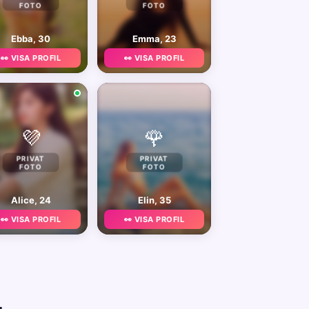
FOTO
FOTO
Ebba, 30
Emma, 23
👀 VISA PROFIL
👀 VISA PROFIL
💜
🌹
PRIVAT
PRIVAT
FOTO
FOTO
Alice, 24
Elin, 35
👀 VISA PROFIL
👀 VISA PROFIL