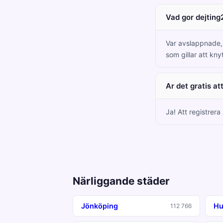
Vad gor dejting
Var avslappnade, c
som gillar att kny
Ar det gratis at
Ja! Att registrera
Närliggande städer
Jönköping
Hu
112 766