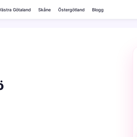
Västra Götaland
Skåne
Östergötland
Blogg
ö