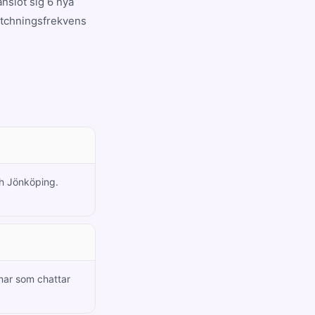
nslöt sig 6 nya
atchningsfrekvens
ch Jönköping.
mar som chattar