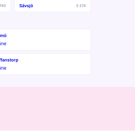
Sävsjö
 740
5 374
lmö
åne
ffanstorp
åne