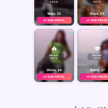
FOTO
FOTO
Maja, 22
Klara, 33
👀 VISA PROFIL
👀 VISA PROFIL
🔥
💋
PRIVAT
PRIVAT
FOTO
FOTO
Olivia, 34
Astrid, 27
👀 VISA PROFIL
👀 VISA PROFIL