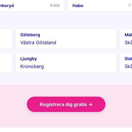
nkeryd
Habo
8 506
7
Göteborg
Ma
Västra Götaland
Sk
Ljungby
Sta
Kronoberg
Sk
Registrera dig gratis →