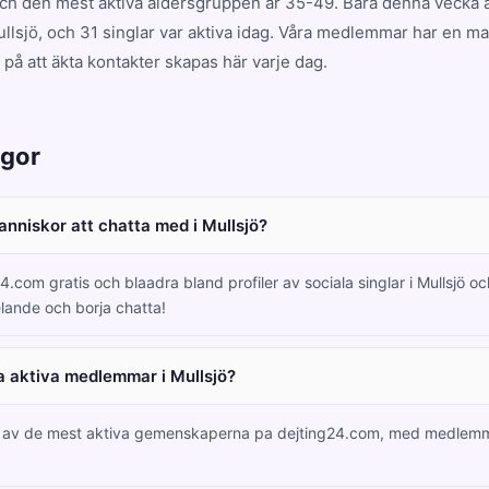
och den mest aktiva åldersgruppen är 35-49. Bara denna vecka a
lsjö, och 31 singlar var aktiva idag. Våra medlemmar har en m
på att äkta kontakter skapas här varje dag.
ågor
manniskor att chatta med i Mullsjö?
4.com gratis och blaadra bland profiler av sociala singlar i Mullsjö o
lande och borja chatta!
a aktiva medlemmar i Mullsjö?
en av de mest aktiva gemenskaperna pa dejting24.com, med medlem