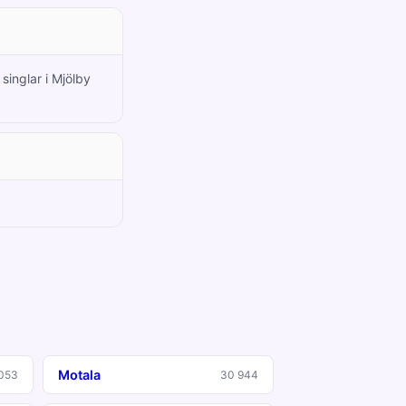
singlar i Mjölby
Motala
053
30 944