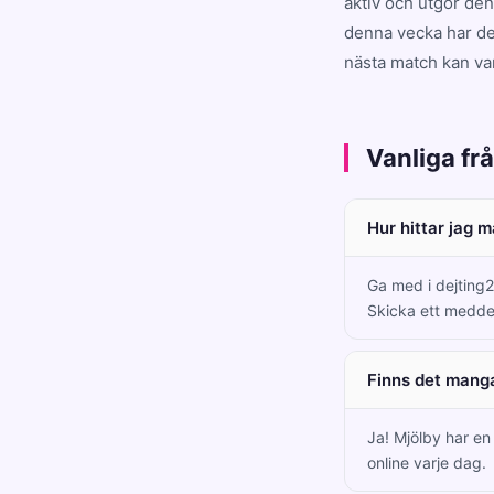
aktiv och utgör de
denna vecka har dej
nästa match kan va
Vanliga fr
Hur hittar jag 
Ga med i dejting2
Skicka ett medde
Finns det mang
Ja! Mjölby har e
online varje dag.