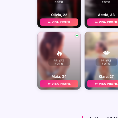
FOTO
FOTO
Olivia, 22
Astrid, 33
👀 VISA PROFIL
👀 VISA PROFIL
🔥
💋
PRIVAT
PRIVAT
FOTO
FOTO
Maja, 34
Klara, 27
👀 VISA PROFIL
👀 VISA PROFIL