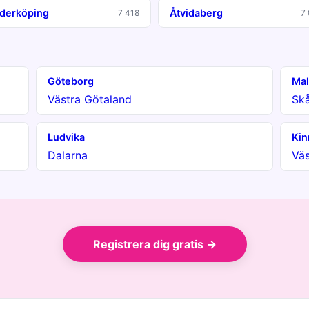
derköping
Åtvidaberg
7 418
7
Göteborg
Ma
Västra Götaland
Sk
Ludvika
Kin
Dalarna
Väs
Registrera dig gratis →