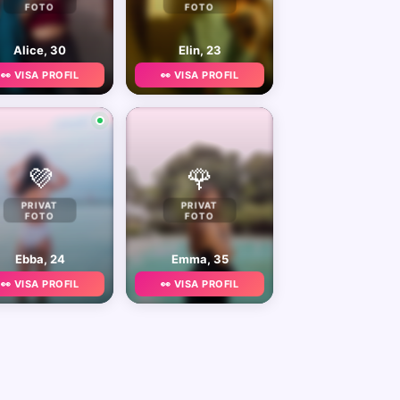
FOTO
FOTO
Alice, 30
Elin, 23
👀 VISA PROFIL
👀 VISA PROFIL
💜
🌹
PRIVAT
PRIVAT
FOTO
FOTO
Ebba, 24
Emma, 35
👀 VISA PROFIL
👀 VISA PROFIL