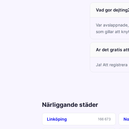
Vad gor dejting
Var avslappnade, c
som gillar att kny
Ar det gratis at
Ja! Att registrera
Närliggande städer
Linköping
No
166 673