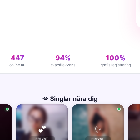
447
94%
100%
online nu
svarsfrekvens
gratis registrering
💋 Singlar nära dig
✨
💕
PRIVAT
PRIVAT