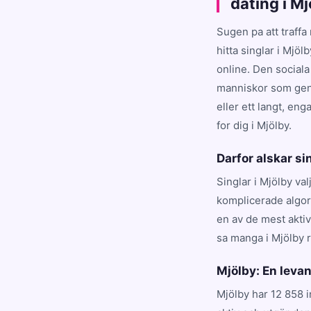
dating i M
Sugen pa att traffa
hitta singlar i Mjöl
online. Den sociala
manniskor som genu
eller ett langt, en
for dig i Mjölby.
Darfor alskar si
Singlar i Mjölby val
komplicerade algori
en av de mest akti
sa manga i Mjölby 
Mjölby: En lev
Mjölby har 12 858 i