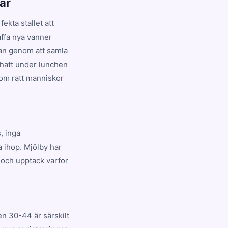
ar
ekta stallet att
kaffa nya vanner
dan genom att samla
chatt under lunchen
com ratt manniskor
, inga
a ihop. Mjölby har
 och upptack varfor
en 30-44 är särskilt