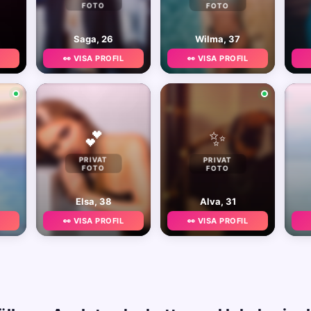
FOTO
FOTO
Saga, 26
Wilma, 37
👀 VISA PROFIL
👀 VISA PROFIL
✨
💕
PRIVAT
PRIVAT
FOTO
FOTO
Elsa, 38
Alva, 31
👀 VISA PROFIL
👀 VISA PROFIL