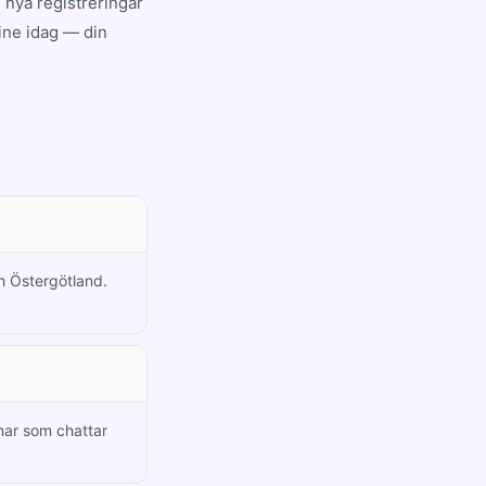
 nya registreringar
line idag — din
ch Östergötland.
ar som chattar