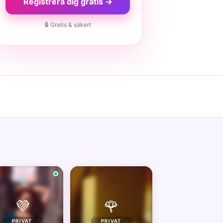
Registrera dig gratis →
🔒 Gratis & säkert
💜
🌹
PRIVAT
PRIVAT