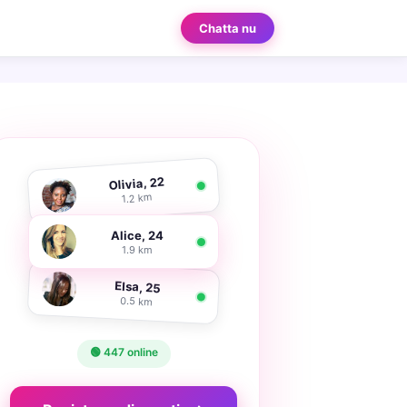
Chatta nu
Olivia, 22
1.2 km
Alice, 24
1.9 km
Elsa, 25
0.5 km
🟢 447 online