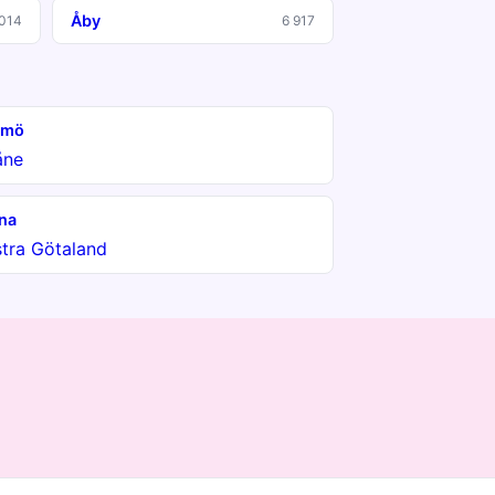
Åby
 014
6 917
lmö
åne
na
tra Götaland