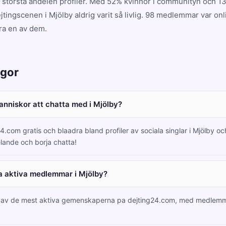
n största andelen profiler. Med 52% kvinnor i communityn och 13
tingscenen i Mjölby aldrig varit så livlig. 98 medlemmar var on
ra en av dem.
ågor
manniskor att chatta med i Mjölby?
4.com gratis och blaadra bland profiler av sociala singlar i Mjölby o
lande och borja chatta!
a aktiva medlemmar i Mjölby?
n av de mest aktiva gemenskaperna pa dejting24.com, med medlemm