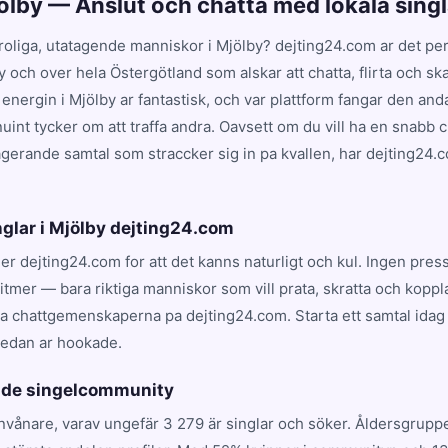
jölby — Anslut och chatta med lokala singl
 roliga, utatagende manniskor i Mjölby? dejting24.com ar det perf
by och over hela Östergötland som alskar att chatta, flirta och s
 energin i Mjölby ar fantastisk, och var plattform fangar den an
int tycker om att traffa andra. Oavsett om du vill ha en snabb 
gagerande samtal som straccker sig in pa kvallen, har dejting24.
nglar i Mjölby dejting24.com
jer dejting24.com for att det kanns naturligt och kul. Ingen press
tmer — bara riktiga manniskor som vill prata, skratta och koppl
va chattgemenskaperna pa dejting24.com. Starta ett samtal idag
redan ar hookade.
ande singelcommunity
nvånare, varav ungefär 3 279 är singlar och söker. Åldersgrupp