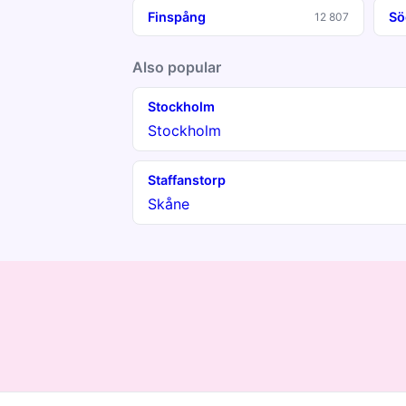
Finspång
Sö
12 807
Also popular
Stockholm
Stockholm
Staffanstorp
Skåne