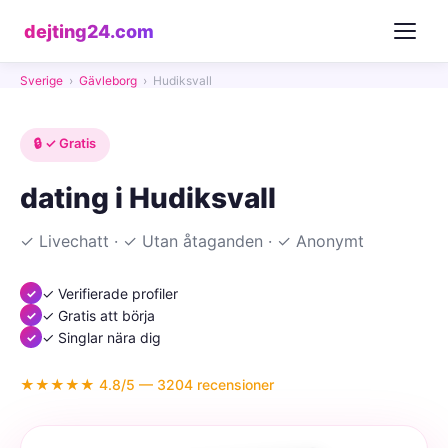
dejting24.com
Sverige
›
Gävleborg
›
Hudiksvall
🔒 ✓ Gratis
dating i Hudiksvall
✓ Livechatt · ✓ Utan åtaganden · ✓ Anonymt
✓ Verifierade profiler
✓ Gratis att börja
✓ Singlar nära dig
★★★★★ 4.8/5 — 3204 recensioner