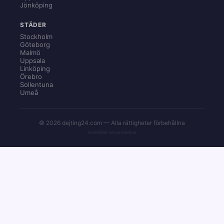
Jönköping
STÄDER
Stockholm
Göteborg
Malmö
Uppsala
Linköping
Örebro
Sollentuna
Umeå
© 2026 dejting24.com — Alla rättigheter förbehållna
Innehåller annonslänkar