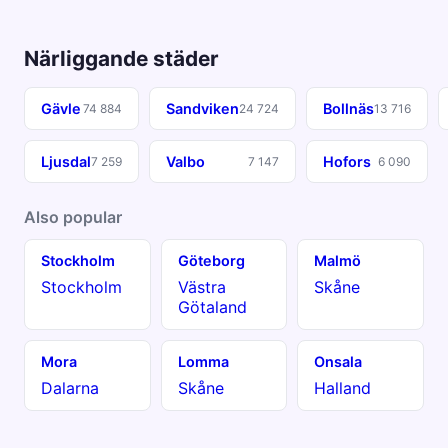
Närliggande städer
Gävle
Sandviken
Bollnäs
74 884
24 724
13 716
Ljusdal
Valbo
Hofors
7 259
7 147
6 090
Also popular
Stockholm
Göteborg
Malmö
Stockholm
Västra
Skåne
Götaland
Mora
Lomma
Onsala
Dalarna
Skåne
Halland