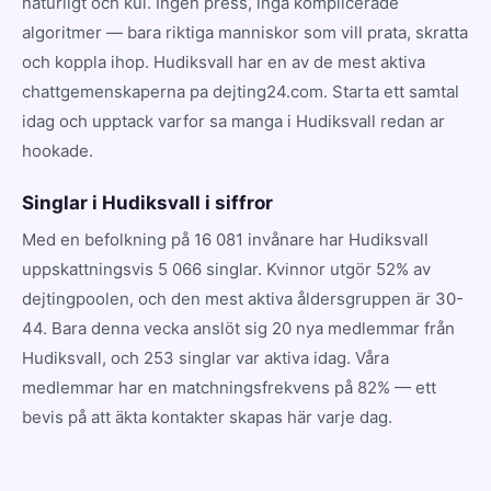
naturligt och kul. Ingen press, inga komplicerade
algoritmer — bara riktiga manniskor som vill prata, skratta
och koppla ihop. Hudiksvall har en av de mest aktiva
chattgemenskaperna pa dejting24.com. Starta ett samtal
idag och upptack varfor sa manga i Hudiksvall redan ar
hookade.
Singlar i Hudiksvall i siffror
Med en befolkning på 16 081 invånare har Hudiksvall
uppskattningsvis 5 066 singlar. Kvinnor utgör 52% av
dejtingpoolen, och den mest aktiva åldersgruppen är 30-
44. Bara denna vecka anslöt sig 20 nya medlemmar från
Hudiksvall, och 253 singlar var aktiva idag. Våra
medlemmar har en matchningsfrekvens på 82% — ett
bevis på att äkta kontakter skapas här varje dag.