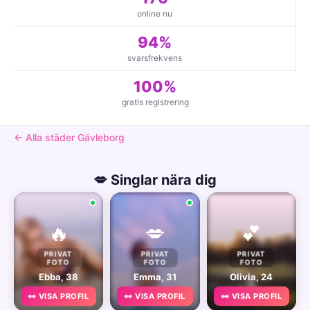
online nu
94%
svarsfrekvens
100%
gratis registrering
← Alla städer Gävleborg
💋 Singlar nära dig
🔥
💋
💕
PRIVAT
PRIVAT
PRIVAT
FOTO
FOTO
FOTO
Ebba, 38
Emma, 31
Olivia, 24
👀 VISA PROFIL
👀 VISA PROFIL
👀 VISA PROFIL