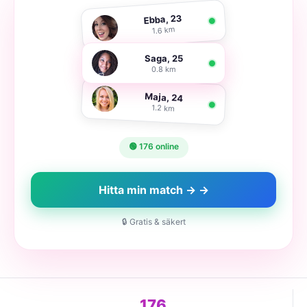
Ebba, 23
1.6 km
Saga, 25
0.8 km
Maja, 24
1.2 km
🟢 176 online
Hitta min match → →
🔒 Gratis & säkert
176