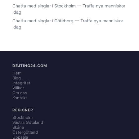
Chatta med singlar i Stockholm — Traffa nya manniskor
idag
Chatta med singlar i Göteborg — Traffa nya manniskor
idag
DEJTING24.COM
Hem
Blog
Integritet
Villkor
Om oss
Kontakt
REGIONER
Stockholm
Västra Götaland
Skåne
Östergötland
Uppsala