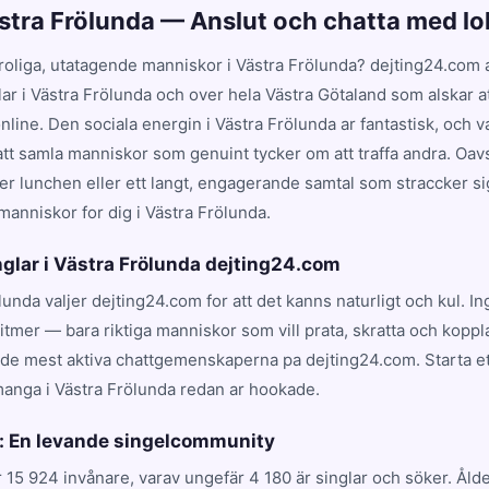
ästra Frölunda — Anslut och chatta med lo
 roliga, utatagende manniskor i Västra Frölunda? dejting24.com 
nglar i Västra Frölunda och over hela Västra Götaland som alskar att
nline. Den sociala energin i Västra Frölunda ar fantastisk, och v
t samla manniskor som genuint tycker om att traffa andra. Oavs
r lunchen eller ett langt, engagerande samtal som straccker sig
manniskor for dig i Västra Frölunda.
nglar i Västra Frölunda dejting24.com
ölunda valjer dejting24.com for att det kanns naturligt och kul. I
tmer — bara riktiga manniskor som vill prata, skratta och koppla
 de mest aktiva chattgemenskaperna pa dejting24.com. Starta et
manga i Västra Frölunda redan ar hookade.
: En levande singelcommunity
r 15 924 invånare, varav ungefär 4 180 är singlar och söker. Å