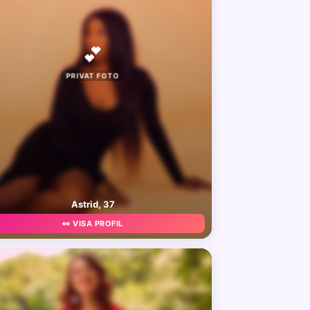
💕
PRIVAT FOTO
Astrid, 37
👀 VISA PROFIL