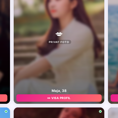
💋
PRIVAT FOTO
Maja, 38
👀 VISA PROFIL