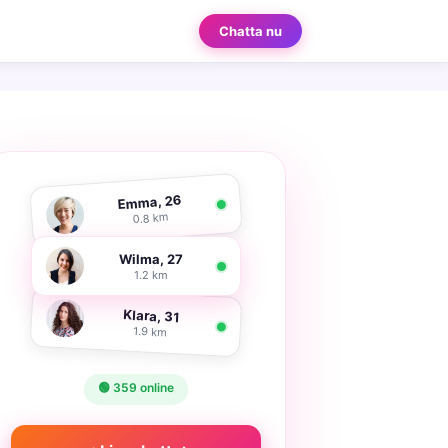
Chatta nu
Emma, 26
0.8 km
Wilma, 27
1.2 km
Klara, 31
1.9 km
🟢 359 online