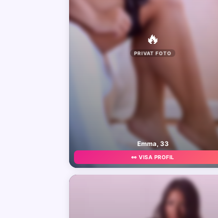
🔥
PRIVAT FOTO
Emma, 33
👀 VISA PROFIL