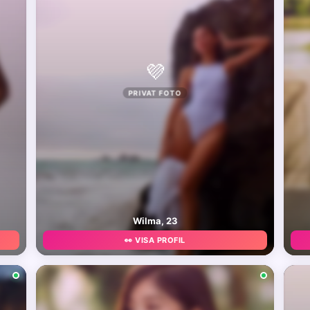
💜
PRIVAT FOTO
Wilma, 23
👀 VISA PROFIL