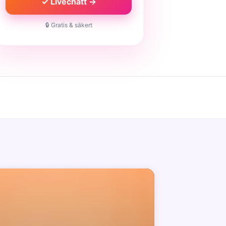
✓ Livechatt →
🔒 Gratis & säkert