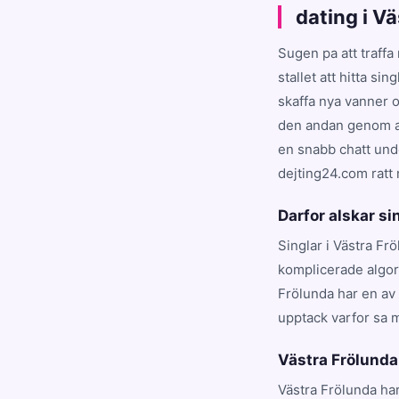
dating i V
Sugen pa att traffa
stallet att hitta si
skaffa nya vanner o
den andan genom at
en snabb chatt unde
dejting24.com ratt 
Darfor alskar si
Singlar i Västra Fr
komplicerade algori
Frölunda har en av
upptack varfor sa 
Västra Frölunda
Västra Frölunda ha