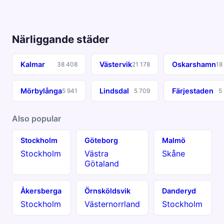
Närliggande städer
Kalmar
Västervik
Oskarshamn
38 408
21 178
18
Mörbylånga
Lindsdal
Färjestaden
5 941
5 709
5
Also popular
Stockholm
Göteborg
Malmö
Stockholm
Västra
Skåne
Götaland
Åkersberga
Örnsköldsvik
Danderyd
Stockholm
Västernorrland
Stockholm