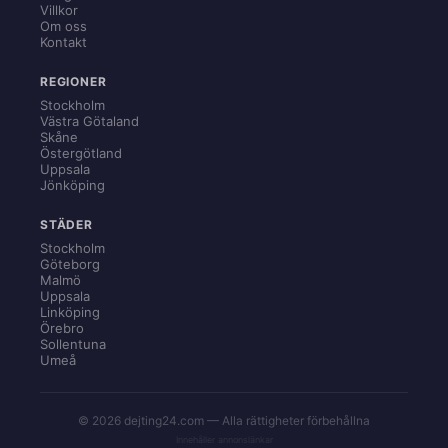
Villkor
Om oss
Kontakt
REGIONER
Stockholm
Västra Götaland
Skåne
Östergötland
Uppsala
Jönköping
STÄDER
Stockholm
Göteborg
Malmö
Uppsala
Linköping
Örebro
Sollentuna
Umeå
© 2026 dejting24.com — Alla rättigheter förbehållna
Innehåller annonslänkar