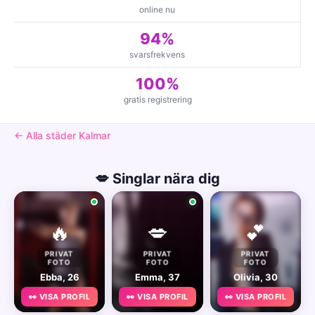
online nu
94%
svarsfrekvens
100%
gratis registrering
← Alla städer Kalmar
💋 Singlar nära dig
🔥
💋
💕
PRIVAT
PRIVAT
PRIVAT
FOTO
FOTO
FOTO
Ebba, 26
Emma, 37
Olivia, 30
👀 VISA PROFIL
👀 VISA PROFIL
👀 VISA PROFIL