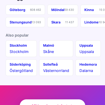
Göteborg
Mölndal
Kinna
608 462
59 430
15 0
Stenungsund
Skara
Lindome
13 093
11 437
10 9
Also popular
Stockholm
Malmö
Uppsala
Stockholm
Skåne
Uppsala
Söderköping
Sollefteå
Hedemora
Östergötland
Västernorrland
Dalarna