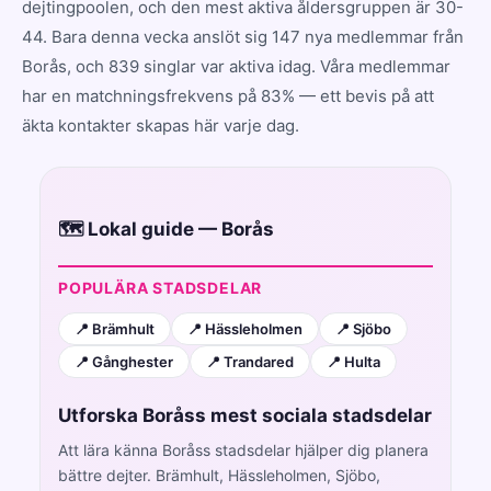
dejtingpoolen, och den mest aktiva åldersgruppen är 30-
44. Bara denna vecka anslöt sig 147 nya medlemmar från
Borås, och 839 singlar var aktiva idag. Våra medlemmar
har en matchningsfrekvens på 83% — ett bevis på att
äkta kontakter skapas här varje dag.
🗺️ Lokal guide — Borås
POPULÄRA STADSDELAR
📍 Brämhult
📍 Hässleholmen
📍 Sjöbo
📍 Gånghester
📍 Trandared
📍 Hulta
Utforska Boråss mest sociala stadsdelar
Att lära känna Boråss stadsdelar hjälper dig planera
bättre dejter. Brämhult, Hässleholmen, Sjöbo,