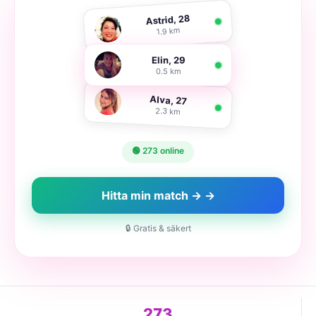
Astrid, 28
1.9 km
Elin, 29
0.5 km
Alva, 27
2.3 km
🟢 273 online
Hitta min match → →
🔒 Gratis & säkert
273