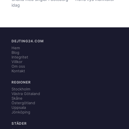
idag
DEJTING24.COM
Hem
Blog
Integritet
Villkor
Om oss
Kontakt
REGIONER
Stockholm
Västra Götaland
Skåne
Östergötland
Uppsala
Jönköping
STÄDER