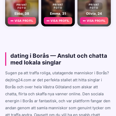
PRIVAT
PRIVAT
PRIVAT
FOTO
FOTO
FOTO
Ebba, 38
Emma, 31
Olivia, 24
👀 VISA PROFIL
👀 VISA PROFIL
👀 VISA PROFIL
dating i Borås — Anslut och chatta
med lokala singlar
Sugen pa att traffa roliga, utatagende manniskor i Borås?
dejting24.com ar det perfekta stallet att hitta singlar i
Borås och over hela Västra Götaland som alskar att
chatta, flirta och skaffa nya vanner online. Den sociala
energin i Borås ar fantastisk, och var plattform fangar den
andan genom att samla manniskor som genuint tycker om
att traffa andra. Oavsett om du vill ha en snabb chatt