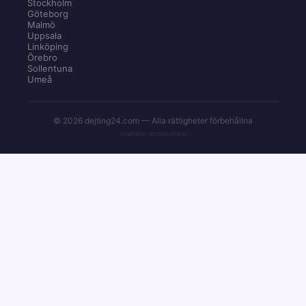
Stockholm
Göteborg
Malmö
Uppsala
Linköping
Örebro
Sollentuna
Umeå
© 2026 dejting24.com — Alla rättigheter förbehållna
Innehåller annonslänkar