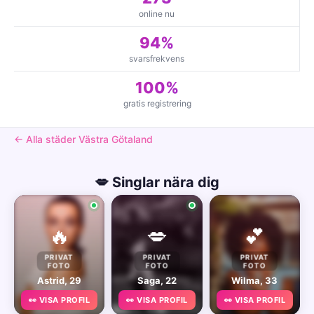
online nu
94%
svarsfrekvens
100%
gratis registrering
← Alla städer Västra Götaland
💋 Singlar nära dig
🔥
💋
💕
PRIVAT
PRIVAT
PRIVAT
FOTO
FOTO
FOTO
Astrid, 29
Saga, 22
Wilma, 33
👀 VISA PROFIL
👀 VISA PROFIL
👀 VISA PROFIL