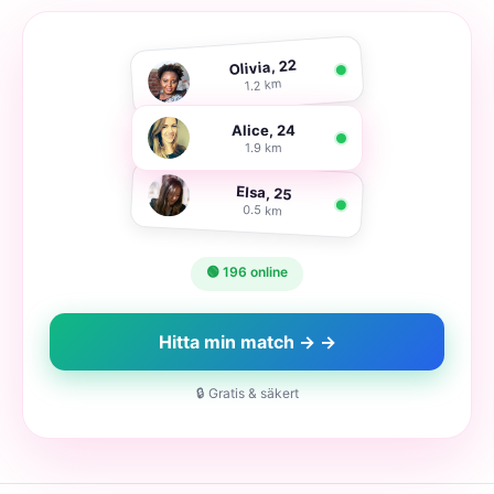
Olivia, 22
1.2 km
Alice, 24
1.9 km
Elsa, 25
0.5 km
🟢 196 online
Hitta min match → →
🔒 Gratis & säkert