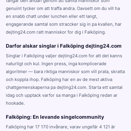
fangar den andan genom att samla manniskor som
genuint tycker om att traffa andra. Oavsett om du vill ha
en snabb chatt under lunchen eller ett langt,
engagerande samtal som straccker sig in pa kvallen, har
dejting24.com ratt manniskor for dig i Falköping.
Darfor alskar singlar i Falköping dejting24.com
Singlar i Falköping valjer dejting24.com for att det kanns
naturligt och kul. Ingen press, inga komplicerade
algoritmer — bara riktiga manniskor som vill prata, skratta
och koppla ihop. Falköping har en av de mest aktiva
chattgemenskaperna pa dejting24.com. Starta ett samtal
idag och upptack varfor sa manga i Falköping redan ar
hookade.
Falköping: En levande singelcommunity
Falköping har 17 170 invånare, varav ungefär 4 121 är