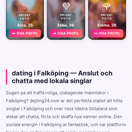
✨
💜
🌹
PRIVAT
PRIVAT
PRIVAT
FOTO
FOTO
FOTO
Alva, 25
Ebba, 36
Emma, 29
👀 VISA PROFIL
👀 VISA PROFIL
👀 VISA PROFIL
dating i Falköping — Anslut och
chatta med lokala singlar
Sugen pa att traffa roliga, utatagende manniskor i
Falköping? dejting24.com ar det perfekta stallet att hitta
singlar i Falköping och over hela Västra Götaland som
alskar att chatta, flirta och skaffa nya vanner online. Den
sociala energin i Falköping ar fantastisk, och var plattform