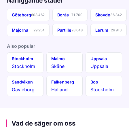
Närliggande städer
Göteborg
Borås
Skövde
608 462
71 700
36 842
Majorna
Partille
Lerum
29 254
28 648
26 913
Also popular
Stockholm
Malmö
Uppsala
Stockholm
Skåne
Uppsala
Sandviken
Falkenberg
Boo
Gävleborg
Halland
Stockholm
Vad de säger om oss