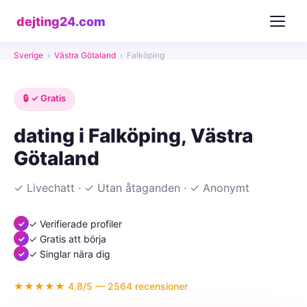
dejting24.com
Sverige
›
Västra Götaland
›
Falköping
🔒 ✓ Gratis
dating i Falköping, Västra
Götaland
✓ Livechatt · ✓ Utan åtaganden · ✓ Anonymt
✓ Verifierade profiler
✓ Gratis att börja
✓ Singlar nära dig
★★★★★ 4.8/5 — 2564 recensioner