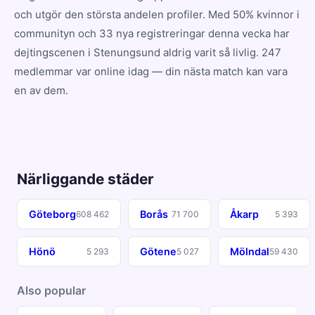
och utgör den största andelen profiler. Med 50% kvinnor i
communityn och 33 nya registreringar denna vecka har
dejtingscenen i Stenungsund aldrig varit så livlig. 247
medlemmar var online idag — din nästa match kan vara
en av dem.
Närliggande städer
Göteborg
Borås
Åkarp
608 462
71 700
5 393
Hönö
Götene
Mölndal
5 293
5 027
59 430
Also popular