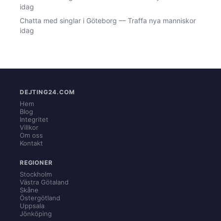
idag
Chatta med singlar i Göteborg — Traffa nya manniskor
idag
DEJTING24.COM
Hem
Blog
Integritet
Villkor
Om oss
Kontakt
REGIONER
Stockholm
Västra Götaland
Skåne
Östergötland
Uppsala
Jönköping