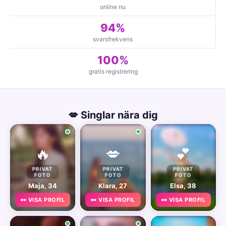
online nu
94%
svarsfrekvens
100%
gratis registrering
💋 Singlar nära dig
🔥
💋
💕
PRIVAT
PRIVAT
PRIVAT
FOTO
FOTO
FOTO
Maja, 34
Klara, 27
Elsa, 38
👀 VISA PROFIL
👀 VISA PROFIL
👀 VISA PROFIL