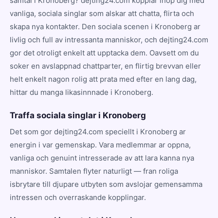
samtal i Kronoberg? dejting24.com kopplar ihop dig med
vanliga, sociala singlar som alskar att chatta, flirta och
skapa nya kontakter. Den sociala scenen i Kronoberg ar
livlig och full av intressanta manniskor, och dejting24.com
gor det otroligt enkelt att upptacka dem. Oavsett om du
soker en avslappnad chattparter, en flirtig brevvan eller
helt enkelt nagon rolig att prata med efter en lang dag,
hittar du manga likasinnnade i Kronoberg.
Traffa sociala singlar i Kronoberg
Det som gor dejting24.com speciellt i Kronoberg ar
energin i var gemenskap. Vara medlemmar ar oppna,
vanliga och genuint intresserade av att lara kanna nya
manniskor. Samtalen flyter naturligt — fran roliga
isbrytare till djupare utbyten som avslojar gemensamma
intressen och overraskande kopplingar.