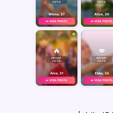
FOTO
FOTO
Wilma, 37
Alice, 30
👀 VISA PROFIL
👀 VISA PROFIL
🔥
💋
PRIVAT
PRIVAT
FOTO
FOTO
Alva, 31
Ebba, 24
👀 VISA PROFIL
👀 VISA PROFIL