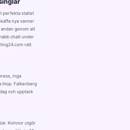
singlar
 perfekta stallet
 skaffa nya vanner
en andan genom att
snabb chatt under
jting24.com ratt
press, inga
a ihop. Falkenberg
idag och upptack
ar. Kvinnor utgör