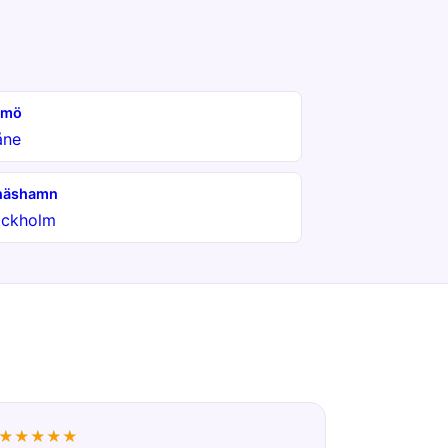
lmö
åne
näshamn
ockholm
★★★★★