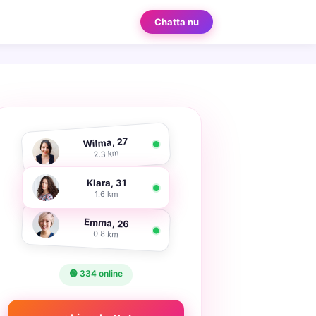
Chatta nu
Wilma, 27
2.3 km
Klara, 31
1.6 km
Emma, 26
0.8 km
🟢 334 online