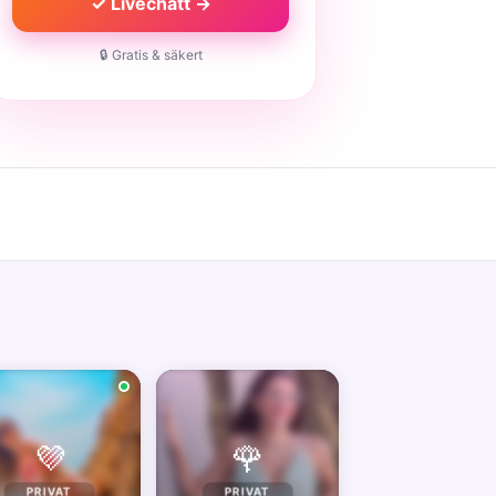
✓ Livechatt →
🔒 Gratis & säkert
💜
🌹
PRIVAT
PRIVAT