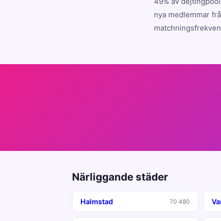
49% av dejtingpool
nya medlemmar från
matchningsfrekvens
Närliggande städer
Halmstad
Va
70 480