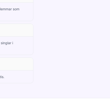
dlemmar som
singlar i
is.