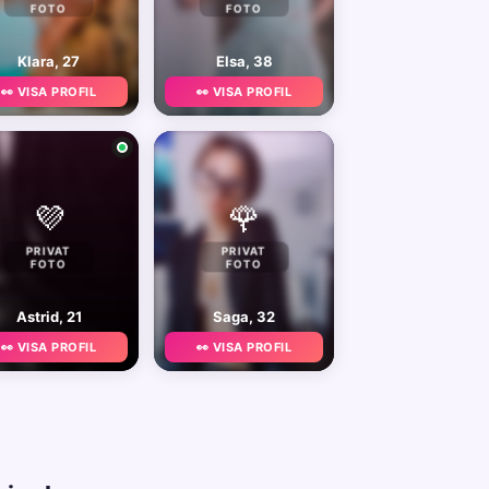
FOTO
FOTO
Klara, 27
Elsa, 38
👀 VISA PROFIL
👀 VISA PROFIL
💜
🌹
PRIVAT
PRIVAT
FOTO
FOTO
Astrid, 21
Saga, 32
👀 VISA PROFIL
👀 VISA PROFIL