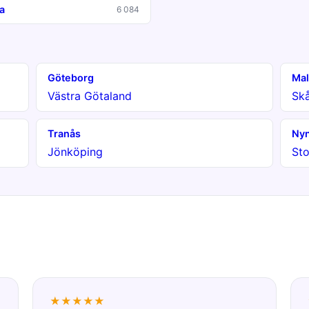
a
6 084
Göteborg
Ma
Västra Götaland
Sk
Tranås
Ny
Jönköping
St
★★★★★