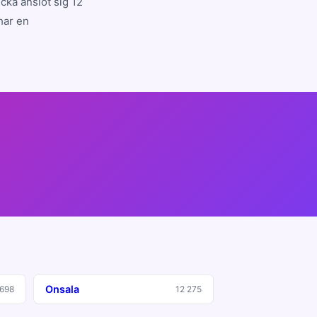
cka anslöt sig 12
har en
Onsala
 698
12 275