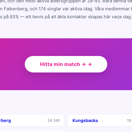
en, och den mest aktiva åldersgruppen är 28-45. Bara denna ve
 Falkenberg, och 174 singlar var aktiva idag. Våra medlemmar 
 på 83% — ett bevis på att äkta kontakter skapas här varje dag.
Hitta min match → →
rberg
Kungsbacka
34 248
18