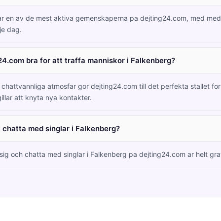
har en av de mest aktiva gemenskaperna pa dejting24.com, med me
je dag.
24.com bra for att traffa manniskor i Falkenberg?
hattvannliga atmosfar gor dejting24.com till det perfekta stallet for 
llar att knyta nya kontakter.
t chatta med singlar i Falkenberg?
 sig och chatta med singlar i Falkenberg pa dejting24.com ar helt grat