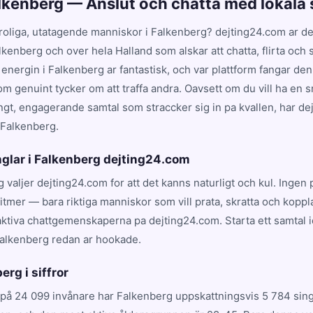
alkenberg — Anslut och chatta med lokala 
 roliga, utatagende manniskor i Falkenberg? dejting24.com ar det
Falkenberg och over hela Halland som alskar att chatta, flirta och
 energin i Falkenberg ar fantastisk, och var plattform fangar d
 genuint tycker om att traffa andra. Oavsett om du vill ha en 
angt, engagerande samtal som straccker sig in pa kvallen, har de
 Falkenberg.
nglar i Falkenberg dejting24.com
g valjer dejting24.com for att det kanns naturligt och kul. Ingen 
tmer — bara riktiga manniskor som vill prata, skratta och koppl
aktiva chattgemenskaperna pa dejting24.com. Starta ett samtal 
Falkenberg redan ar hookade.
erg i siffror
på 24 099 invånare har Falkenberg uppskattningsvis 5 784 singl