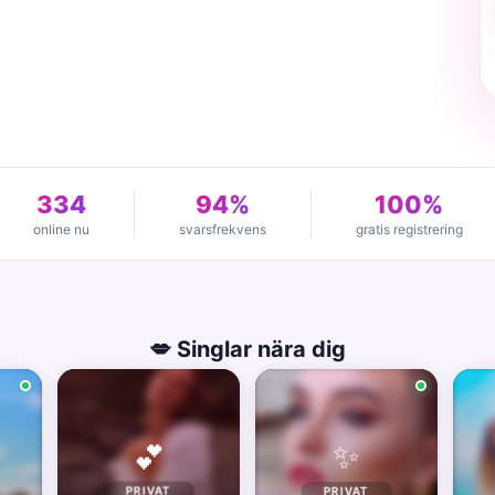
334
94%
100%
online nu
svarsfrekvens
gratis registrering
💋 Singlar nära dig
✨
💕
PRIVAT
PRIVAT