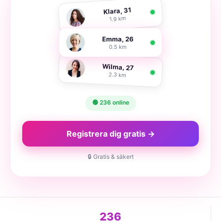
Klara, 31
1.9 km
Emma, 26
0.5 km
Wilma, 27
2.3 km
🟢 236 online
Registrera dig gratis →
🔒 Gratis & säkert
236