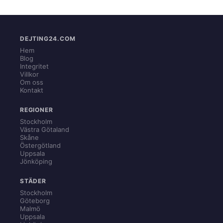
DEJTING24.COM
Hem
Blog
Integritet
Villkor
Om oss
Kontakt
REGIONER
Stockholm
Västra Götaland
Skåne
Östergötland
Uppsala
Jönköping
STÄDER
Stockholm
Göteborg
Malmö
Uppsala