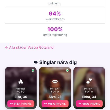
online nu
94%
svarsfrekvens
100%
gratis registrering
← Alla städer Västra Götaland
💋 Singlar nära dig
🔥
💋
💕
PRIVAT
PRIVAT
PRIVAT
FOTO
FOTO
FOTO
Elsa, 30
Alva, 23
Ebba, 34
👀 VISA PROFIL
👀 VISA PROFIL
👀 VISA PROFIL