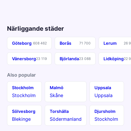
Närliggande städer
Göteborg
Borås
Lerum
608 462
71 700
26 
Vänersborg
Björlanda
Lidköping
23 119
23 088
22 
Also popular
Stockholm
Malmö
Uppsala
Stockholm
Skåne
Uppsala
Sölvesborg
Torshälla
Djursholm
Blekinge
Södermanland
Stockholm