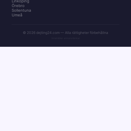
Linköping
Örebro
Sollentuna
Umeå
© 2026 dejting24.com — Alla rättigheter förbehållna
Innehåller annonslänkar