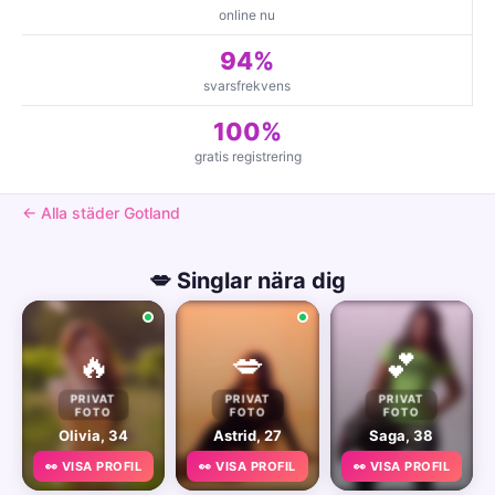
online nu
94%
svarsfrekvens
100%
gratis registrering
← Alla städer Gotland
💋 Singlar nära dig
🔥
💋
💕
PRIVAT
PRIVAT
PRIVAT
FOTO
FOTO
FOTO
Olivia, 34
Astrid, 27
Saga, 38
👀 VISA PROFIL
👀 VISA PROFIL
👀 VISA PROFIL