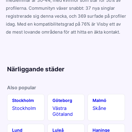
medlemmar är 30-44, med kvinnor som står för 50% av
profilerna. Communityn växer snabbt: 37 nya singlar
registrerade sig denna vecka, och 369 surfade på profiler
idag. Med en kompatibilitetsgrad på 76% är Visby ett av
de mest lovande områdena för att hitta en äkta kontakt.
Närliggande städer
Also popular
Stockholm
Göteborg
Malmö
Stockholm
Västra
Skåne
Götaland
Lund
Luleå
Haninge