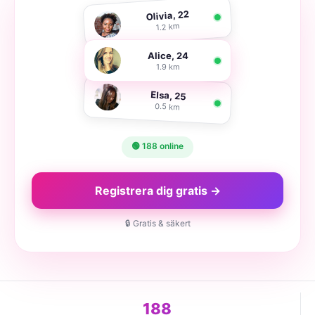
Olivia, 22
1.2 km
Alice, 24
1.9 km
Elsa, 25
0.5 km
🟢 188 online
Registrera dig gratis →
🔒 Gratis & säkert
188