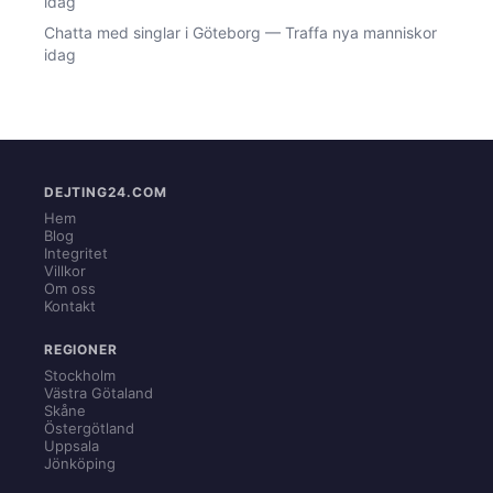
idag
Chatta med singlar i Göteborg — Traffa nya manniskor
idag
DEJTING24.COM
Hem
Blog
Integritet
Villkor
Om oss
Kontakt
REGIONER
Stockholm
Västra Götaland
Skåne
Östergötland
Uppsala
Jönköping