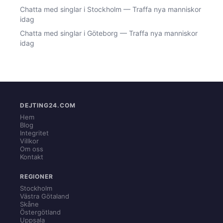
Chatta med singlar i Stockholm — Traffa nya manniskor
idag
Chatta med singlar i Göteborg — Traffa nya manniskor
idag
DEJTING24.COM
Hem
Blog
Integritet
Villkor
Om oss
Kontakt
REGIONER
Stockholm
Västra Götaland
Skåne
Östergötland
Uppsala