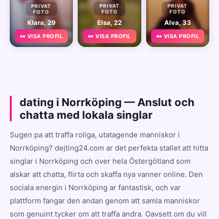
PRIVAT
PRIVAT
PRIVAT
FOTO
FOTO
FOTO
Klara, 29
Elsa, 22
Alva, 33
👀 VISA PROFIL
👀 VISA PROFIL
👀 VISA PROFIL
dating i Norrköping — Anslut och
chatta med lokala singlar
Sugen pa att traffa roliga, utatagende manniskor i
Norrköping? dejting24.com ar det perfekta stallet att hitta
singlar i Norrköping och over hela Östergötland som
alskar att chatta, flirta och skaffa nya vanner online. Den
sociala energin i Norrköping ar fantastisk, och var
plattform fangar den andan genom att samla manniskor
som genuint tycker om att traffa andra. Oavsett om du vill