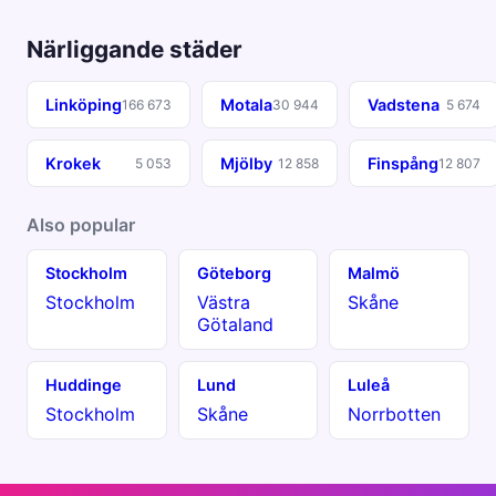
Närliggande städer
Linköping
Motala
Vadstena
166 673
30 944
5 674
Krokek
Mjölby
Finspång
5 053
12 858
12 807
Also popular
Stockholm
Göteborg
Malmö
Stockholm
Västra
Skåne
Götaland
Huddinge
Lund
Luleå
Stockholm
Skåne
Norrbotten