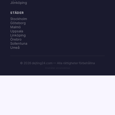
Jönköping
STÄDER
Stockholm
Göteborg
Malmö
Uppsala
Linköping
Örebro
Sollentuna
Umeå
© 2026 dejting24.com — Alla rättigheter förbehållna
Innehåller annonslänkar