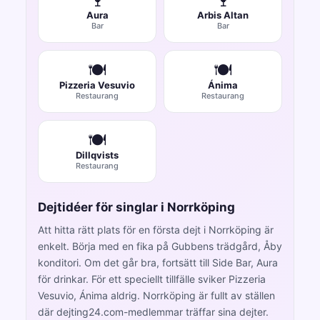
🍷
🍷
Aura
Arbis Altan
Bar
Bar
🍽️
🍽️
Pizzeria Vesuvio
Ánima
Restaurang
Restaurang
🍽️
Dillqvists
Restaurang
Dejtidéer för singlar i Norrköping
Att hitta rätt plats för en första dejt i Norrköping är
enkelt. Börja med en fika på Gubbens trädgård, Åby
konditori. Om det går bra, fortsätt till Side Bar, Aura
för drinkar. För ett speciellt tillfälle sviker Pizzeria
Vesuvio, Ánima aldrig. Norrköping är fullt av ställen
där dejting24.com-medlemmar träffar sina dejter.