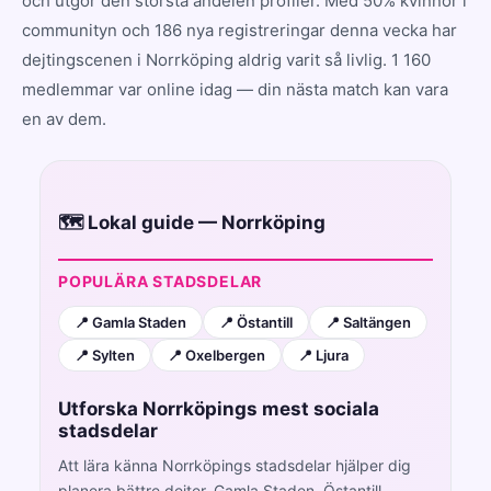
och utgör den största andelen profiler. Med 50% kvinnor i
communityn och 186 nya registreringar denna vecka har
dejtingscenen i Norrköping aldrig varit så livlig. 1 160
medlemmar var online idag — din nästa match kan vara
en av dem.
🗺️ Lokal guide — Norrköping
POPULÄRA STADSDELAR
📍 Gamla Staden
📍 Östantill
📍 Saltängen
📍 Sylten
📍 Oxelbergen
📍 Ljura
Utforska Norrköpings mest sociala
stadsdelar
Att lära känna Norrköpings stadsdelar hjälper dig
planera bättre dejter. Gamla Staden, Östantill,