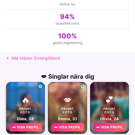
online nu
94%
svarsfrekvens
100%
gratis registrering
← Alla städer Östergötland
💋 Singlar nära dig
🔥
💋
💕
PRIVAT
PRIVAT
PRIVAT
FOTO
FOTO
FOTO
Ebba, 38
Emma, 31
Olivia, 24
👀 VISA PROFIL
👀 VISA PROFIL
👀 VISA PROFIL