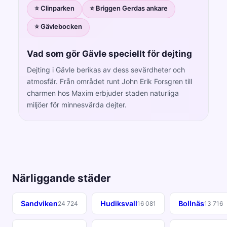
⭐ Clinparken
⭐ Briggen Gerdas ankare
⭐ Gävlebocken
Vad som gör Gävle speciellt för dejting
Dejting i Gävle berikas av dess sevärdheter och
atmosfär. Från området runt John Erik Forsgren till
charmen hos Maxim erbjuder staden naturliga
miljöer för minnesvärda dejter.
Närliggande städer
Sandviken
Hudiksvall
Bollnäs
24 724
16 081
13 716