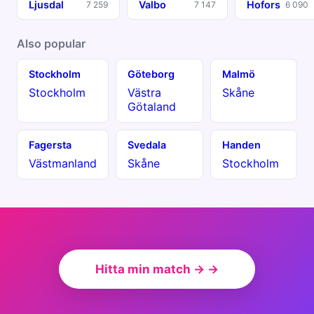
Ljusdal
Valbo
Hofors
7 259
7 147
6 090
Also popular
Stockholm
Göteborg
Malmö
Stockholm
Västra
Skåne
Götaland
Fagersta
Svedala
Handen
Västmanland
Skåne
Stockholm
Hitta min match → →