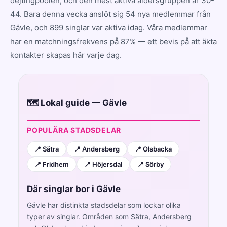
dejtingpoolen, och den mest aktiva åldersgruppen är 30-
44. Bara denna vecka anslöt sig 54 nya medlemmar från
Gävle, och 899 singlar var aktiva idag. Våra medlemmar
har en matchningsfrekvens på 87% — ett bevis på att äkta
kontakter skapas här varje dag.
🗺️ Lokal guide — Gävle
POPULÄRA STADSDELAR
📍 Sätra
📍 Andersberg
📍 Olsbacka
📍 Fridhem
📍 Höjersdal
📍 Sörby
Där singlar bor i Gävle
Gävle har distinkta stadsdelar som lockar olika
typer av singlar. Områden som Sätra, Andersberg