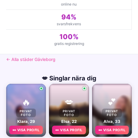
online nu
94%
svarsfrekvens
100%
gratis registrering
← Alla städer Gävleborg
💋 Singlar nära dig
🔥
💋
💕
PRIVAT
PRIVAT
PRIVAT
FOTO
FOTO
FOTO
Klara, 29
Elsa, 22
Alva, 33
👀 VISA PROFIL
👀 VISA PROFIL
👀 VISA PROFIL