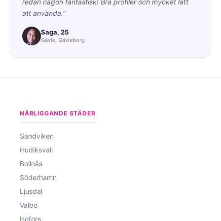
redan någon fantastisk! Bra profiler och mycket lätt
att använda."
Saga, 25
Gävle, Gävleborg
NÄRLIGGANDE STÄDER
Sandviken
Hudiksvall
Bollnäs
Söderhamn
Ljusdal
Valbo
Hofors