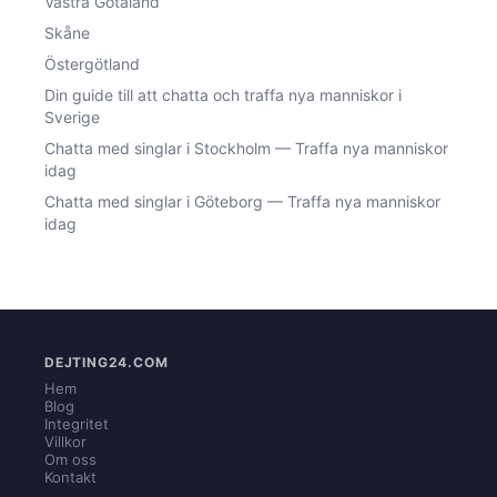
Västra Götaland
Skåne
Östergötland
Din guide till att chatta och traffa nya manniskor i
Sverige
Chatta med singlar i Stockholm — Traffa nya manniskor
idag
Chatta med singlar i Göteborg — Traffa nya manniskor
idag
DEJTING24.COM
Hem
Blog
Integritet
Villkor
Om oss
Kontakt