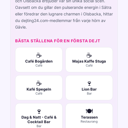
och Olsbacka erbjuder var sin unika social scen.
Oavsett om du gillar den pulserande energin i Sätra
eller föredrar den lugnare charmen i Olsbacka, hittar
du dejting24.com-medlemmar från varje hörn av
Gävle.
BÄSTA STÄLLENA FÖR EN FÖRSTA DEJT
☕
☕
Café Bogården
Majas Kaffe Stuga
Café
Café
☕
🍷
Kafé Spegeln
Lion Bar
Café
Bar
🍷
🍽️
Dag & Natt - Café &
Terassen
Cocktail Bar
Restaurang
Bar