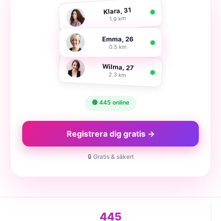
Klara, 31
1.9 km
Emma, 26
0.5 km
Wilma, 27
2.3 km
🟢 445 online
Registrera dig gratis →
🔒 Gratis & säkert
445