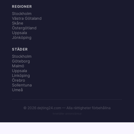
REGIONER
Stockholm
Västra Götaland
Skåne
Östergötland
Uppsala
Jönköping
STÄDER
Stockholm
Göteborg
Malmö
Uppsala
Linköping
Örebro
Sollentuna
Umeå
© 2026 dejting24.com — Alla rättigheter förbehållna
Innehåller annonslänkar