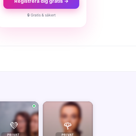
Registrera dig gratis →
🔒 Gratis & säkert
💜
🌹
PRIVAT
PRIVAT