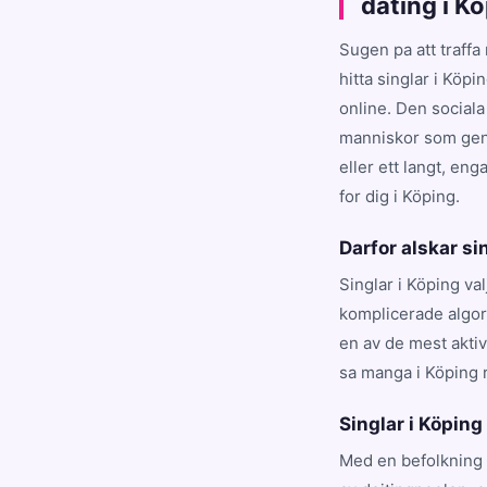
dating i K
Sugen pa att traffa
hitta singlar i Köp
online. Den sociala
manniskor som genu
eller ett langt, en
for dig i Köping.
Darfor alskar si
Singlar i Köping va
komplicerade algori
en av de mest akti
sa manga i Köping 
Singlar i Köping 
Med en befolkning 