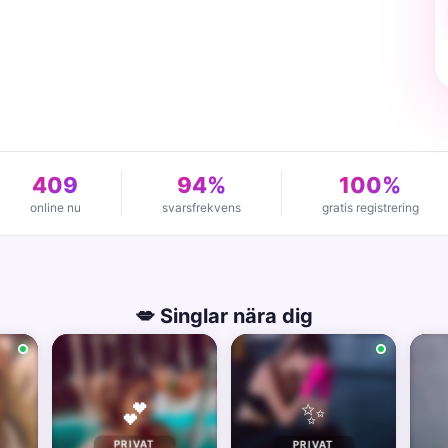
409
94%
100%
online nu
svarsfrekvens
gratis registrering
💋 Singlar nära dig
✨
💕
PRIVAT
PRIVAT