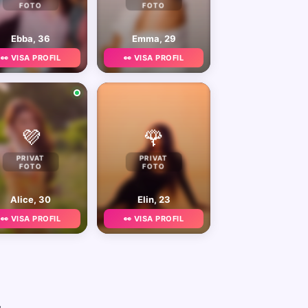
FOTO
FOTO
Ebba, 36
Emma, 29
👀 VISA PROFIL
👀 VISA PROFIL
💜
🌹
PRIVAT
PRIVAT
FOTO
FOTO
Alice, 30
Elin, 23
👀 VISA PROFIL
👀 VISA PROFIL