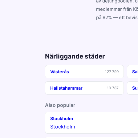
av dejtingpoolen, 
medlemmar från Köp
på 82% — ett bevis 
Närliggande städer
Västerås
Sa
127 799
Hallstahammar
Su
10 787
Also popular
Stockholm
Stockholm