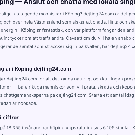
öping — Anslut och chatta med lokala sing
 roliga, utatagende manniskor i Köping? dejting24.com ar det perf
ing och over hela Västmanland som alskar att chatta, flirta och sk
 energin i Köping ar fantastisk, och var plattform fangar den a
int tycker om att traffa andra. Oavsett om du vill ha en snabb 
gagerande samtal som straccker sig in pa kvallen, har dejting24.
nglar i Köping dejting24.com
ljer dejting24.com for att det kanns naturligt och kul. Ingen pres
tmer — bara riktiga manniskor som vill prata, skratta och koppl
va chattgemenskaperna pa dejting24.com. Starta ett samtal idag
redan ar hookade.
i siffror
på 18 355 invånare har Köping uppskattningsvis 6 195 singlar. 