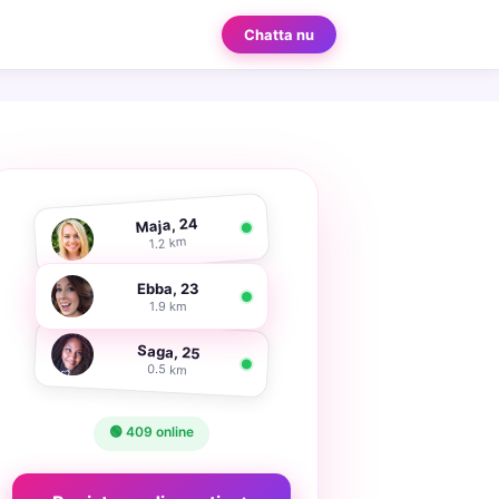
Chatta nu
Maja, 24
1.2 km
Ebba, 23
1.9 km
Saga, 25
0.5 km
🟢 409 online