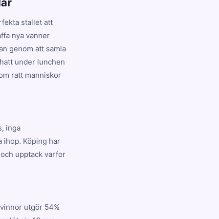
lar
ekta stallet att
affa nya vanner
ndan genom att samla
chatt under lunchen
com ratt manniskor
s, inga
a ihop. Köping har
 och upptack varfor
Kvinnor utgör 54%