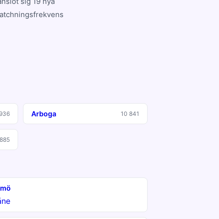
nslöt sig 19 nya
matchningsfrekvens
Arboga
 936
10 841
 885
lmö
åne