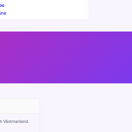
bo
åne
och Västmanland.