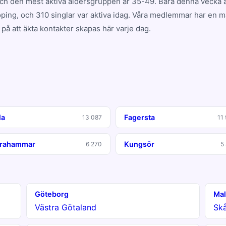
och den mest aktiva åldersgruppen är 35-49. Bara denna vecka a
ing, och 310 singlar var aktiva idag. Våra medlemmar har en 
på att äkta kontakter skapas här varje dag.
la
Fagersta
13 087
11
rahammar
Kungsör
6 270
5
Göteborg
Ma
Västra Götaland
Sk