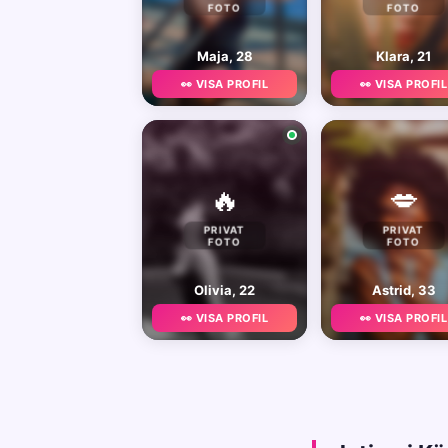
FOTO
FOTO
Maja, 28
Klara, 21
👀 VISA PROFIL
👀 VISA PROFIL
🔥
💋
PRIVAT
PRIVAT
FOTO
FOTO
Olivia, 22
Astrid, 33
👀 VISA PROFIL
👀 VISA PROFIL