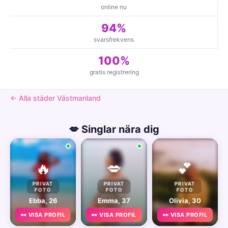
online nu
94%
svarsfrekvens
100%
gratis registrering
← Alla städer Västmanland
💋 Singlar nära dig
🔥
💋
💕
PRIVAT
PRIVAT
PRIVAT
FOTO
FOTO
FOTO
Ebba, 26
Emma, 37
Olivia, 30
👀 VISA PROFIL
👀 VISA PROFIL
👀 VISA PROFIL