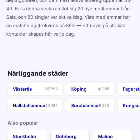
dejtingpoolen, och den mest aktiva åldersgruppen är 35-
49. Bara denna vecka anslöt sig 20 nya medlemmar från
Sala, och 80 singlar var aktiva idag. Våra medlemmar har
en matchningsfrekvens på 86% — ett bevis på att äkta
kontakter skapas här varje dag.
Närliggande städer
Västerås
Köping
Fagerst
127 799
18 355
Hallstahammar
Surahammar
Kungsö
10 787
6 270
Also popular
Stockholm
Göteborg
Malmö