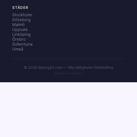
STÄDER
Stockholm
Göteborg
Malmö
Uppsala
Linköping
Örebro
Sollentuna
Umeå
© 2026 dejting24.com — Alla rättigheter förbehållna
Innehåller annonslänkar