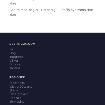
idag
Chatta med singlar i Göteborg — Traffa nya manniskor
idag
DEJTING24.COM
Hem
Blog
Integritet
Villkor
Om oss
Kontakt
REGIONER
Stockholm
Västra Götaland
Skåne
Östergötland
Uppsala
Jönköping