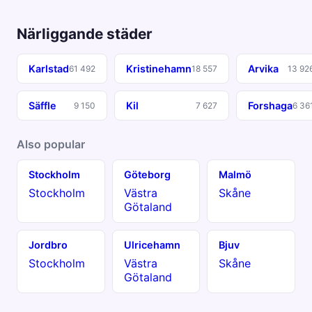
Närliggande städer
Karlstad
Kristinehamn
Arvika
61 492
18 557
13 92
Säffle
Kil
Forshaga
9 150
7 627
6 36
Also popular
Stockholm
Göteborg
Malmö
Stockholm
Västra
Skåne
Götaland
Jordbro
Ulricehamn
Bjuv
Stockholm
Västra
Skåne
Götaland