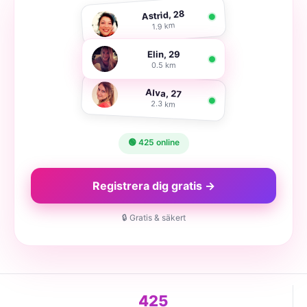
Astrid, 28
1.9 km
Elin, 29
0.5 km
Alva, 27
2.3 km
🟢 425 online
Registrera dig gratis →
🔒 Gratis & säkert
425