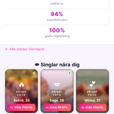
online nu
94%
svarsfrekvens
100%
gratis registrering
← Alla städer Värmland
💋 Singlar nära dig
🔥
💋
💕
PRIVAT
PRIVAT
PRIVAT
FOTO
FOTO
FOTO
Astrid, 35
Saga, 28
Wilma, 21
👀 VISA PROFIL
👀 VISA PROFIL
👀 VISA PROFIL