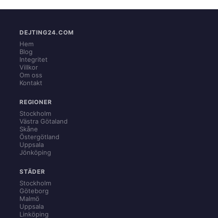
DEJTING24.COM
Hem
Blog
Integritet
Villkor
Om oss
Kontakt
REGIONER
Stockholm
Västra Götaland
Skåne
Östergötland
Uppsala
Jönköping
STÄDER
Stockholm
Göteborg
Malmö
Uppsala
Linköping