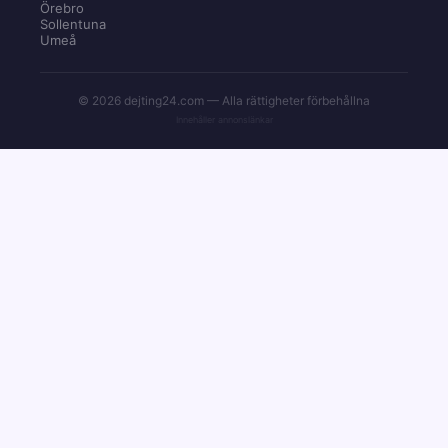
Örebro
Sollentuna
Umeå
© 2026 dejting24.com — Alla rättigheter förbehållna
Innehåller annonslänkar