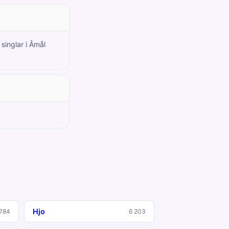
singlar i Åmål
Hjo
 784
6 203