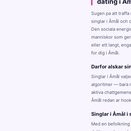
dating i Å
Sugen pa att traffa
singlar i Åmål och 
Den sociala energin
manniskor som genu
eller ett langt, en
for dig i Åmål.
Darfor alskar si
Singlar i Åmål valj
algoritmer — bara r
aktiva chattgemens
Åmål redan ar hoo
Singlar i Åmål i 
Med en befolkning 