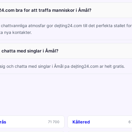
24.com bra for att traffa manniskor i Åmål?
chattvannliga atmosfar gor dejting24.com till det perfekta stallet for 
ta nya kontakter.
t chatta med singlar i Åmål?
 sig och chatta med singlar i Åmål pa dejting24.com ar helt gratis.
rås
Kållered
71 700
6