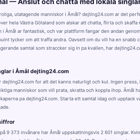
mål — Anslut och chatta med lokala singla
 roliga, utatagende manniskor i Åmål? dejting24.com ar det perfekt
over hela Västra Götaland som alskar att chatta, flirta och skaffa
 i Åmål ar fantastisk, och var plattform fangar den andan genom
int tycker om att traffa andra. Oavsett om du vill ha en snabb 
gagerande samtal som straccker sig in pa kvallen, har dejting24.
nglar i Åmål dejting24.com
er dejting24.com for att det kanns naturligt och kul. Ingen press
iktiga manniskor som vill prata, skratta och koppla ihop. Åmål h
kaperna pa dejting24.com. Starta ett samtal idag och upptack v
kade.
siffror
på 9 373 invånare har Åmål uppskattningsvis 2 601 singlar. Kvi