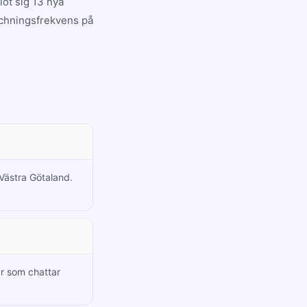
öt sig 13 nya
tchningsfrekvens på
 Västra Götaland.
r som chattar