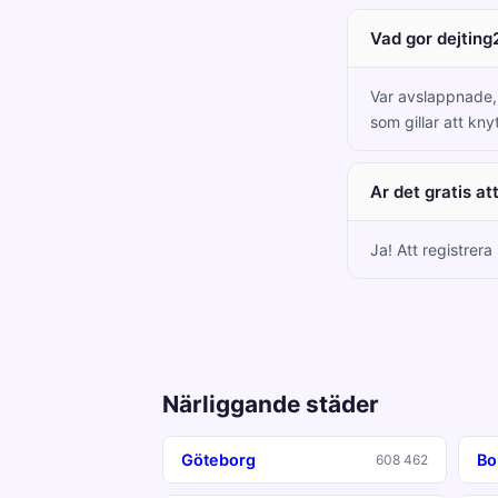
Vad gor dejting
Var avslappnade, 
som gillar att kny
Ar det gratis at
Ja! Att registrera
Närliggande städer
Göteborg
Bo
608 462