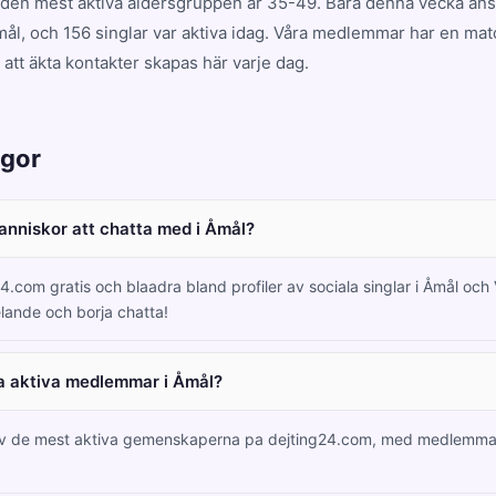
 den mest aktiva åldersgruppen är 35-49. Bara denna vecka ansl
l, och 156 singlar var aktiva idag. Våra medlemmar har en ma
att äkta kontakter skapas här varje dag.
ågor
manniskor att chatta med i Åmål?
4.com gratis och blaadra bland profiler av sociala singlar i Åmål och
lande och borja chatta!
a aktiva medlemmar i Åmål?
av de mest aktiva gemenskaperna pa dejting24.com, med medlemma