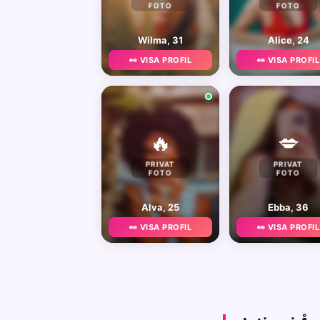
FOTO
FOTO
Wilma, 31
Alice, 24
👀 VISA PROFIL
👀 VISA PROFIL
🔥
💋
PRIVAT
PRIVAT
FOTO
FOTO
Alva, 25
Ebba, 36
👀 VISA PROFIL
👀 VISA PROFIL