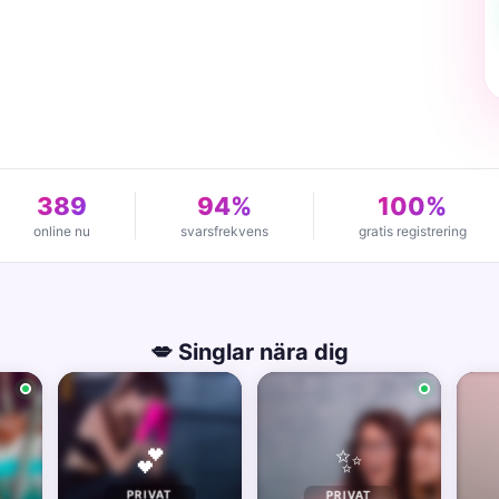
389
94%
100%
online nu
svarsfrekvens
gratis registrering
💋 Singlar nära dig
✨
💕
PRIVAT
PRIVAT