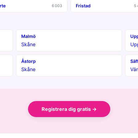
rte
Fristad
6 003
5 
Malmö
Upp
Skåne
Up
Åstorp
Säf
Skåne
Vä
Registrera dig gratis →