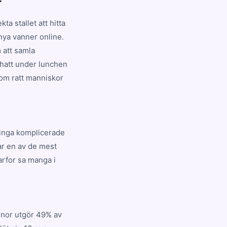
r
a stallet att hitta
 nya vanner online.
 att samla
chatt under lunchen
com ratt manniskor
, inga komplicerade
ar en av de mest
arfor sa manga i
nnor utgör 49% av