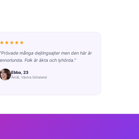
★★★★★
"Prövade många dejtingsajter men den här är
annorlunda. Folk är äkta och lyhörda."
Ebba, 23
Åmål, Västra Götaland