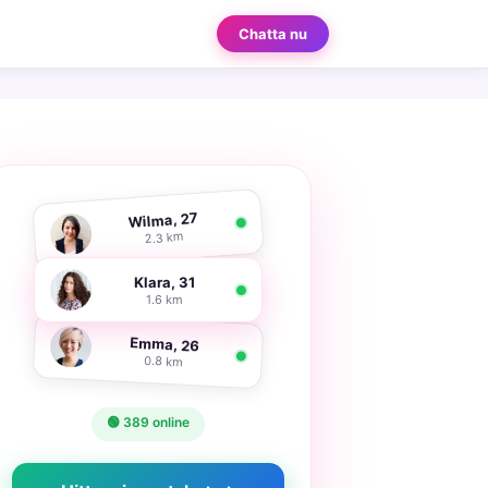
Chatta nu
Wilma, 27
2.3 km
Klara, 31
1.6 km
Emma, 26
0.8 km
🟢 389 online