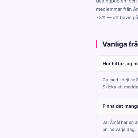
dejtingpoolen, och
medlemmar från Åmå
73% — ett bevis på 
Vanliga fr
Hur hittar jag 
Ga med i dejting2
Skicka ett medde
Finns det mang
Ja! Åmål har en 
online varje dag.