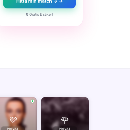
Hitta min match → →
🔒 Gratis & säkert
💜
🌹
PRIVAT
PRIVAT