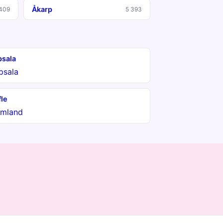
Åkarp
409
5 393
sala
psala
fle
rmland