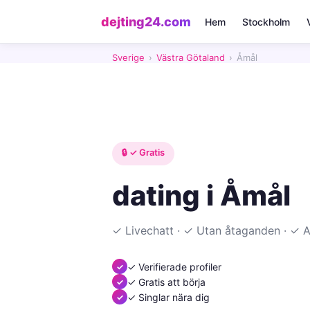
dejting24.com
Hem
Stockholm
Sverige
›
Västra Götaland
›
Åmål
🔒 ✓ Gratis
dating i Åmål
✓ Livechatt · ✓ Utan åtaganden · ✓
✓ Verifierade profiler
✓ Gratis att börja
✓ Singlar nära dig