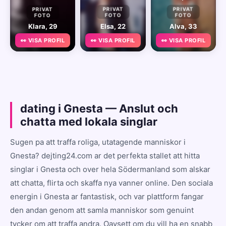
PRIVAT
PRIVAT
PRIVAT
FOTO
FOTO
FOTO
Klara, 29
Elsa, 22
Alva, 33
👀 VISA PROFIL
👀 VISA PROFIL
👀 VISA PROFIL
dating i Gnesta — Anslut och
chatta med lokala singlar
Sugen pa att traffa roliga, utatagende manniskor i
Gnesta? dejting24.com ar det perfekta stallet att hitta
singlar i Gnesta och over hela Södermanland som alskar
att chatta, flirta och skaffa nya vanner online. Den sociala
energin i Gnesta ar fantastisk, och var plattform fangar
den andan genom att samla manniskor som genuint
tycker om att traffa andra. Oavsett om du vill ha en snabb