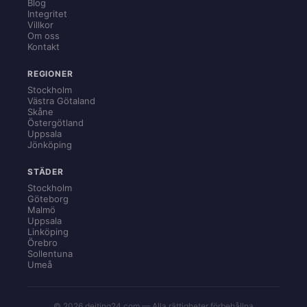
Blog
Integritet
Villkor
Om oss
Kontakt
REGIONER
Stockholm
Västra Götaland
Skåne
Östergötland
Uppsala
Jönköping
STÄDER
Stockholm
Göteborg
Malmö
Uppsala
Linköping
Örebro
Sollentuna
Umeå
© 2026 dejting24.com — Alla rättigheter förbehållna