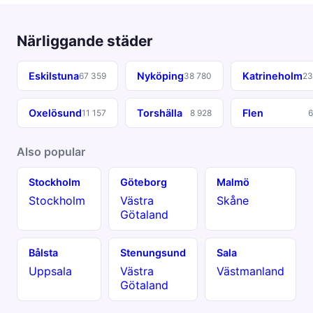
Närliggande städer
Eskilstuna
Nyköping
Katrineholm
67 359
38 780
23
Oxelösund
Torshälla
Flen
11 157
8 928
6
Also popular
Stockholm
Göteborg
Malmö
Stockholm
Västra
Skåne
Götaland
Bålsta
Stenungsund
Sala
Uppsala
Västra
Västmanland
Götaland