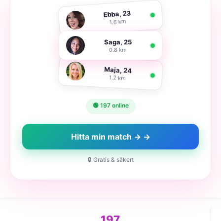
Ebba, 23
1.6 km
Saga, 25
0.8 km
Maja, 24
1.2 km
🟢 197 online
Hitta min match → →
🔒 Gratis & säkert
197