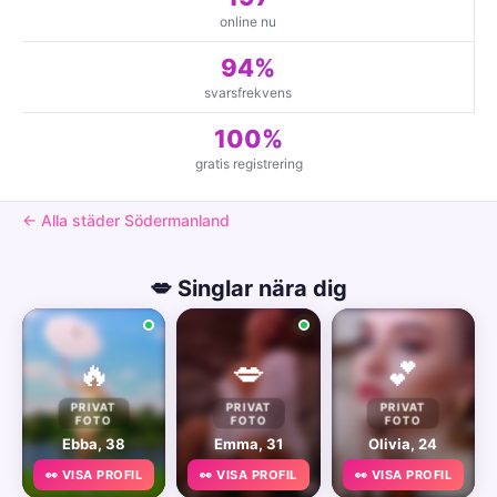
online nu
94%
svarsfrekvens
100%
gratis registrering
← Alla städer Södermanland
💋 Singlar nära dig
🔥
💋
💕
PRIVAT
PRIVAT
PRIVAT
FOTO
FOTO
FOTO
Ebba, 38
Emma, 31
Olivia, 24
👀 VISA PROFIL
👀 VISA PROFIL
👀 VISA PROFIL