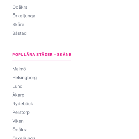
Ödåkra
Örkelljunga
Skåre
Båstad
POPULÄRA STÄDER – SKÅNE
Malmö
Helsingborg
Lund
Åkarp
Rydebäck
Perstorp
Viken
Ödåkra
Örkelljunga