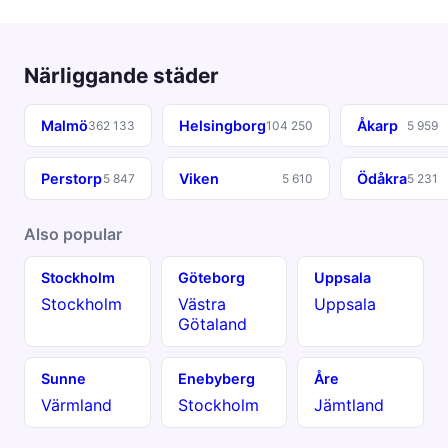
Närliggande städer
Malmö
Helsingborg
Åkarp
362 133
104 250
5 959
Perstorp
Viken
Ödåkra
5 847
5 610
5 231
Also popular
Stockholm
Göteborg
Uppsala
Stockholm
Västra
Uppsala
Götaland
Sunne
Enebyberg
Åre
Värmland
Stockholm
Jämtland