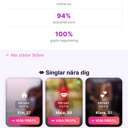
online nu
94%
svarsfrekvens
100%
gratis registrering
← Alla städer Skåne
💋 Singlar nära dig
🔥
💋
💕
PRIVAT
PRIVAT
PRIVAT
FOTO
FOTO
FOTO
Elin, 27
Maja, 38
Klara, 31
👀 VISA PROFIL
👀 VISA PROFIL
👀 VISA PROFIL