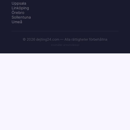
Uppsala
Linköping
Örebro
Sollentuna
Umeå
© 2026 dejting24.com — Alla rättigheter förbehållna
Innehåller annonslänkar