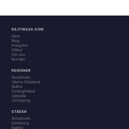
DEJTING24.COM
Hem
Blog
Integritet
Villkor
Om oss
Kontakt
REGIONER
Stockholm
Västra Götaland
Skåne
Östergötland
Uppsala
Jönköping
STÄDER
Stockholm
Göteborg
Malmö