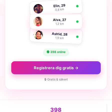
Elin, 29
0.8 km
Alva, 27
1.2 km
Astrid, 28
1.9 km
🟢 398 online
Registrera dig gratis →
🔒 Gratis & säkert
398