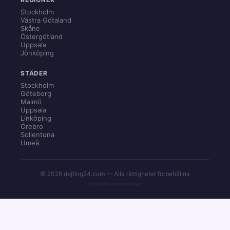
Stockholm
Västra Götaland
Skåne
Östergötland
Uppsala
Jönköping
STÄDER
Stockholm
Göteborg
Malmö
Uppsala
Linköping
Örebro
Sollentuna
Umeå
© 2026 dejting24.com — Alla rättigheter förbehållna
Innehåller annonslänkar