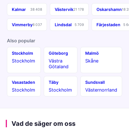
Kalmar
Västervik
Oskarshamn
38 408
21 178
18 2
Vimmerby
Lindsdal
Färjestaden
8 037
5 709
5 6
Also popular
Stockholm
Göteborg
Malmö
Stockholm
Västra
Skåne
Götaland
Vasastaden
Täby
Sundsvall
Stockholm
Stockholm
Västernorrland
Vad de säger om oss