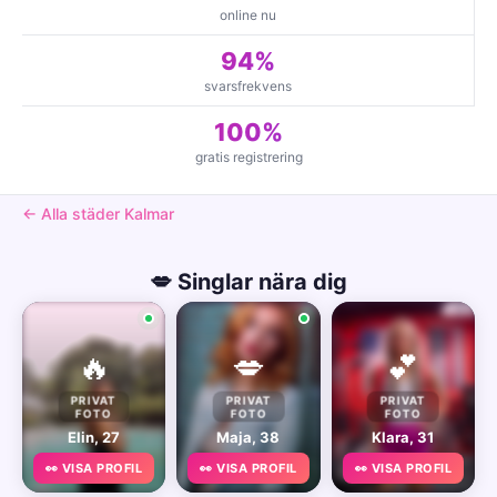
online nu
94%
svarsfrekvens
100%
gratis registrering
← Alla städer Kalmar
💋 Singlar nära dig
🔥
💋
💕
PRIVAT
PRIVAT
PRIVAT
FOTO
FOTO
FOTO
Elin, 27
Maja, 38
Klara, 31
👀 VISA PROFIL
👀 VISA PROFIL
👀 VISA PROFIL