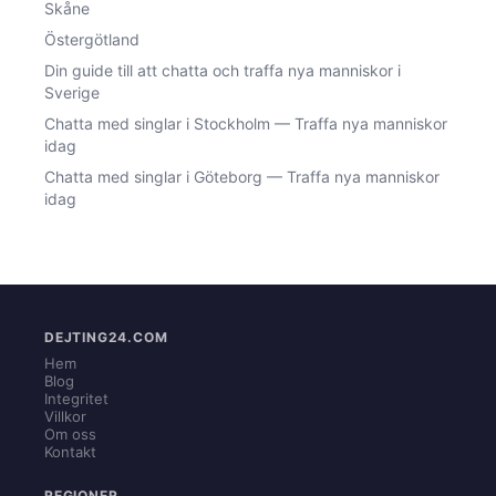
Skåne
Östergötland
Din guide till att chatta och traffa nya manniskor i
Sverige
Chatta med singlar i Stockholm — Traffa nya manniskor
idag
Chatta med singlar i Göteborg — Traffa nya manniskor
idag
DEJTING24.COM
Hem
Blog
Integritet
Villkor
Om oss
Kontakt
REGIONER