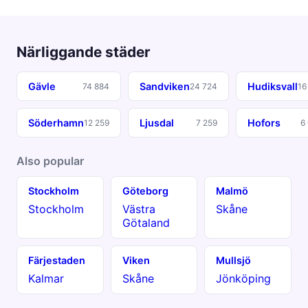
Närliggande städer
Gävle
Sandviken
Hudiksvall
74 884
24 724
16
Söderhamn
Ljusdal
Hofors
12 259
7 259
6
Also popular
Stockholm
Göteborg
Malmö
Stockholm
Västra
Skåne
Götaland
Färjestaden
Viken
Mullsjö
Kalmar
Skåne
Jönköping