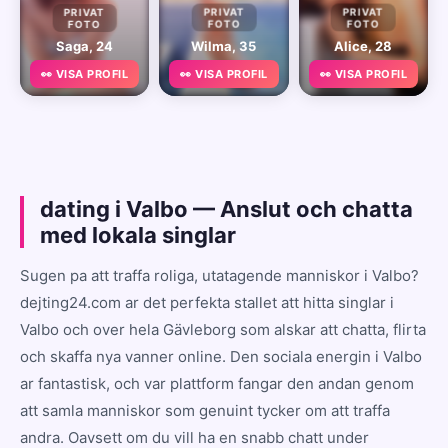
PRIVAT
PRIVAT
PRIVAT
FOTO
FOTO
FOTO
Saga, 24
Wilma, 35
Alice, 28
👀 VISA PROFIL
👀 VISA PROFIL
👀 VISA PROFIL
dating i Valbo — Anslut och chatta
med lokala singlar
Sugen pa att traffa roliga, utatagende manniskor i Valbo?
dejting24.com ar det perfekta stallet att hitta singlar i
Valbo och over hela Gävleborg som alskar att chatta, flirta
och skaffa nya vanner online. Den sociala energin i Valbo
ar fantastisk, och var plattform fangar den andan genom
att samla manniskor som genuint tycker om att traffa
andra. Oavsett om du vill ha en snabb chatt under