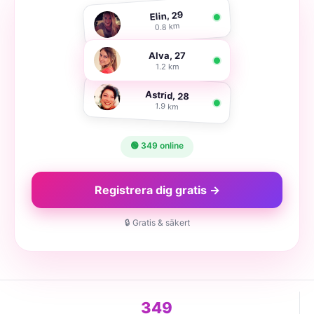
Elin, 29
0.8 km
Alva, 27
1.2 km
Astrid, 28
1.9 km
🟢 349 online
Registrera dig gratis →
🔒 Gratis & säkert
349