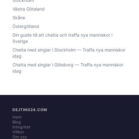
Stockholm
Västra Götaland
Skåne
Östergötland
Din guide till att chatta och traffa nya manniskor i
Sverige
Chatta med singlar i Stockholm — Traffa nya manniskor
idag
Chatta med singlar i Göteborg — Traffa nya manniskor
idag
DEJTING24.COM
Hem
Blog
Integritet
Villkor
Om oss