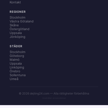
Kontakt
REGIONER
Stockholm
Västra Götaland
Skåne
Östergötland
Uppsala
Jönköping
STÄDER
Stockholm
Göteborg
Malmö
Uppsala
Linköping
Örebro
Sollentuna
Umeå
© 2026 dejting24.com — Alla rättigheter förbehållna
Innehåller annonslänkar