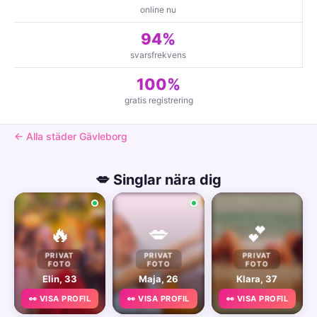
online nu
94%
svarsfrekvens
100%
gratis registrering
← Alla städer Gävleborg
💋 Singlar nära dig
🔥
💋
💕
PRIVAT
PRIVAT
PRIVAT
FOTO
FOTO
FOTO
Elin, 33
Maja, 26
Klara, 37
👀 VISA PROFIL
👀 VISA PROFIL
👀 VISA PROFIL