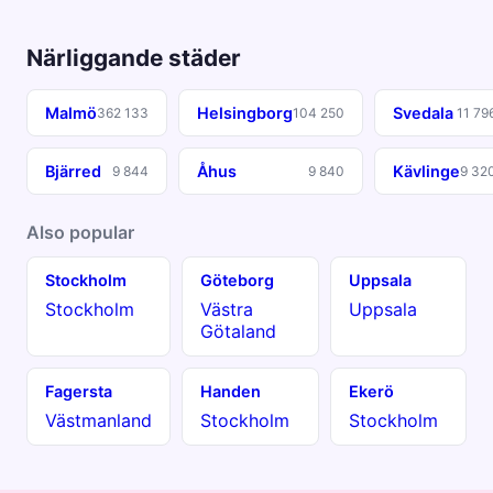
Närliggande städer
Malmö
Helsingborg
Svedala
362 133
104 250
11 79
Bjärred
Åhus
Kävlinge
9 844
9 840
9 32
Also popular
Stockholm
Göteborg
Uppsala
Stockholm
Västra
Uppsala
Götaland
Fagersta
Handen
Ekerö
Västmanland
Stockholm
Stockholm