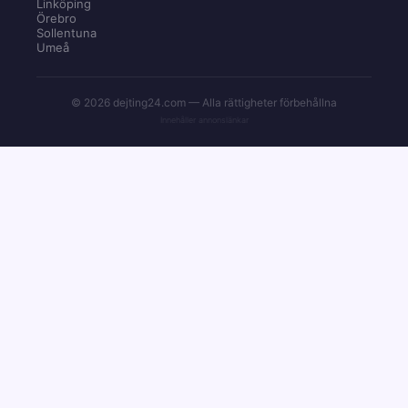
Linköping
Örebro
Sollentuna
Umeå
© 2026 dejting24.com — Alla rättigheter förbehållna
Innehåller annonslänkar