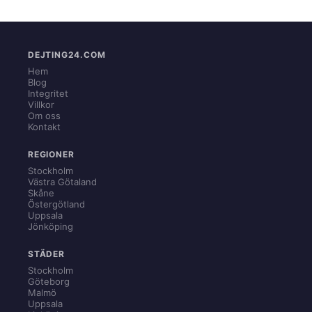
DEJTING24.COM
Hem
Blog
Integritet
Villkor
Om oss
Kontakt
REGIONER
Stockholm
Västra Götaland
Skåne
Östergötland
Uppsala
Jönköping
STÄDER
Stockholm
Göteborg
Malmö
Uppsala