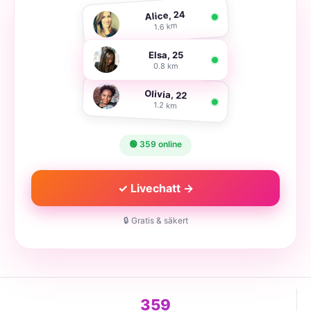
Alice, 24
1.6 km
Elsa, 25
0.8 km
Olivia, 22
1.2 km
🟢 359 online
✓ Livechatt →
🔒 Gratis & säkert
359