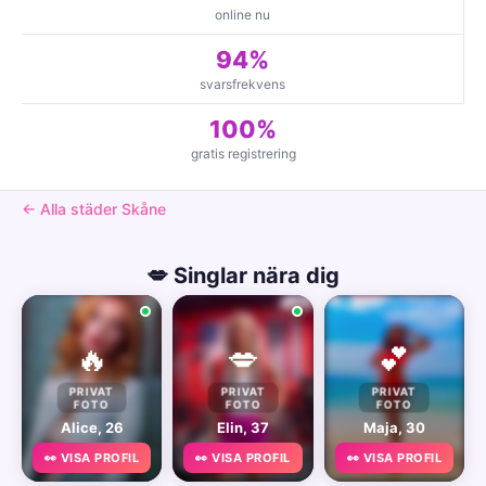
online nu
94%
svarsfrekvens
100%
gratis registrering
← Alla städer Skåne
💋 Singlar nära dig
🔥
💋
💕
PRIVAT
PRIVAT
PRIVAT
FOTO
FOTO
FOTO
Alice, 26
Elin, 37
Maja, 30
👀 VISA PROFIL
👀 VISA PROFIL
👀 VISA PROFIL