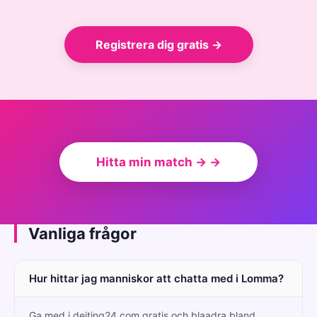
Registrera dig gratis →
Hitta min match → →
Vanliga frågor
Hur hittar jag manniskor att chatta med i Lomma?
Ga med i dejting24.com gratis och blaadra bland