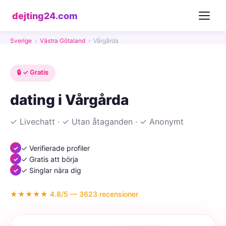
dejting24.com
Sverige
›
Västra Götaland
›
Vårgårda
🔒 ✓ Gratis
dating i Vårgårda
✓ Livechatt · ✓ Utan åtaganden · ✓ Anonymt
✓ Verifierade profiler
✓ Gratis att börja
✓ Singlar nära dig
★★★★★ 4.8/5 — 3623 recensioner