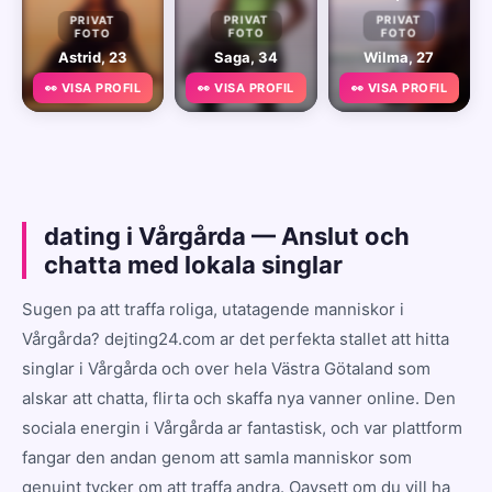
PRIVAT
PRIVAT
PRIVAT
FOTO
FOTO
FOTO
Astrid, 23
Saga, 34
Wilma, 27
👀 VISA PROFIL
👀 VISA PROFIL
👀 VISA PROFIL
dating i Vårgårda — Anslut och
chatta med lokala singlar
Sugen pa att traffa roliga, utatagende manniskor i
Vårgårda? dejting24.com ar det perfekta stallet att hitta
singlar i Vårgårda och over hela Västra Götaland som
alskar att chatta, flirta och skaffa nya vanner online. Den
sociala energin i Vårgårda ar fantastisk, och var plattform
fangar den andan genom att samla manniskor som
genuint tycker om att traffa andra. Oavsett om du vill ha