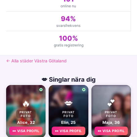
online nu
94%
svarsfrekvens
100%
gratis registrering
← Alla städer Västra Götaland
💋 Singlar nära dig
🔥
💋
💕
PRIVAT
PRIVAT
PRIVAT
FOTO
FOTO
FOTO
Alice, 32
Elin, 25
Maja, 36
👀 VISA PROFIL
👀 VISA PROFIL
👀 VISA PROFIL