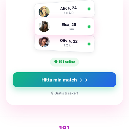
Alice, 24
1.6 km
Elsa, 25
0.8 km
Olivia, 22
1.2 km
🟢 191 online
Hitta min match → →
🔒 Gratis & säkert
191