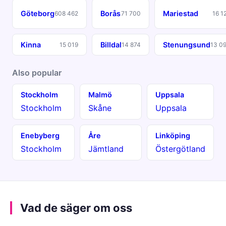
Göteborg
Borås
Mariestad
608 462
71 700
16 1
Kinna
Billdal
Stenungsund
15 019
14 874
13 0
Also popular
Stockholm
Malmö
Uppsala
Stockholm
Skåne
Uppsala
Enebyberg
Åre
Linköping
Stockholm
Jämtland
Östergötland
Vad de säger om oss