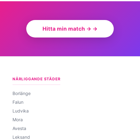
Hitta min match → →
NÄRLIGGANDE STÄDER
Borlänge
Falun
Ludvika
Mora
Avesta
Leksand