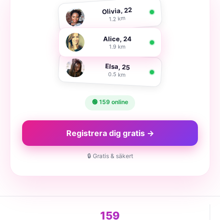
Olivia, 22
1.2 km
Alice, 24
1.9 km
Elsa, 25
0.5 km
🟢 159 online
Registrera dig gratis →
🔒 Gratis & säkert
159