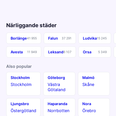
Närliggande städer
Borlänge
Falun
Ludvika
41 955
37 291
15 245
Avesta
Leksand
Orsa
11 949
6 107
5 349
Also popular
Stockholm
Göteborg
Malmö
Stockholm
Västra
Skåne
Götaland
Ljungsbro
Haparanda
Nora
Östergötland
Norrbotten
Örebro