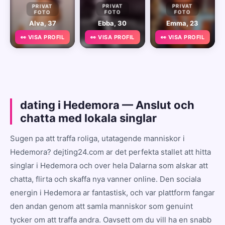
PRIVAT
PRIVAT
PRIVAT
FOTO
FOTO
FOTO
Alva, 37
Ebba, 30
Emma, 23
👀 VISA PROFIL
👀 VISA PROFIL
👀 VISA PROFIL
dating i Hedemora — Anslut och
chatta med lokala singlar
Sugen pa att traffa roliga, utatagende manniskor i
Hedemora? dejting24.com ar det perfekta stallet att hitta
singlar i Hedemora och over hela Dalarna som alskar att
chatta, flirta och skaffa nya vanner online. Den sociala
energin i Hedemora ar fantastisk, och var plattform fangar
den andan genom att samla manniskor som genuint
tycker om att traffa andra. Oavsett om du vill ha en snabb