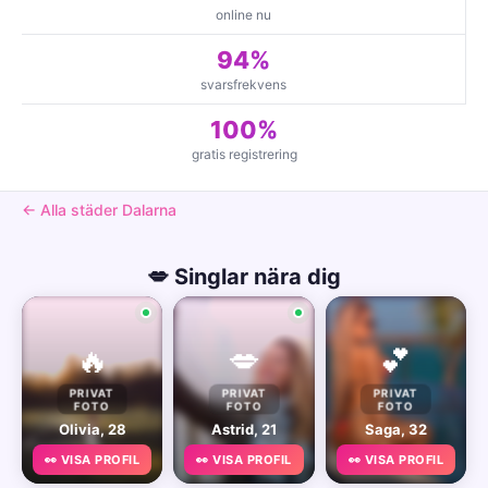
online nu
94%
svarsfrekvens
100%
gratis registrering
← Alla städer Dalarna
💋 Singlar nära dig
🔥
💋
💕
PRIVAT
PRIVAT
PRIVAT
FOTO
FOTO
FOTO
Olivia, 28
Astrid, 21
Saga, 32
👀 VISA PROFIL
👀 VISA PROFIL
👀 VISA PROFIL